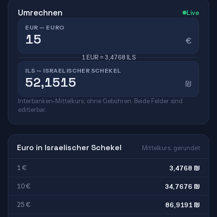
Umrechnen
Live
EUR — EURO
€
1 EUR = 3,4768 ILS
ILS — ISRAELISCHER SCHEKEL
₪
Interbanken-Mittelkurs, ohne Gebühren. Beide Felder sind
editierbar.
Euro in Israelischer Schekel
Mittelkurs, gerundet
1 €
3,4768 ₪
10 €
34,7676 ₪
25 €
86,9191 ₪