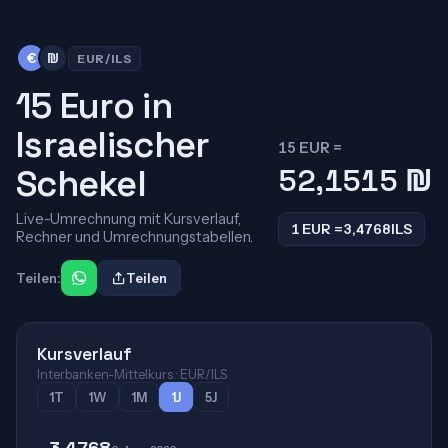
€
₪
EUR/ILS
15 Euro in
Israelischer
15 EUR =
Schekel
52,1515
₪
Live-Umrechnung mit Kursverlauf,
1 EUR =
3,4768
ILS
Rechner und Umrechnungstabellen.
Teilen:
Teilen
Kursverlauf
Interbanken-Mittelkurs · EUR/ILS
1T
1W
1M
1J
5J
3,4768