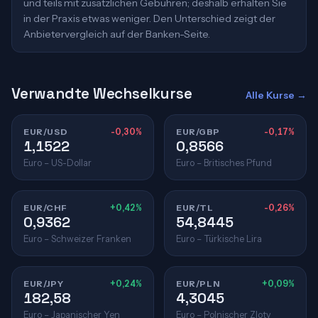
und teils mit zusätzlichen Gebühren; deshalb erhalten Sie
in der Praxis etwas weniger. Den Unterschied zeigt der
Anbietervergleich auf der Banken-Seite.
Verwandte Wechselkurse
Alle Kurse →
EUR/USD
-0,30%
EUR/GBP
-0,17%
1,1522
0,8566
Euro – US-Dollar
Euro – Britisches Pfund
EUR/CHF
+0,42%
EUR/TL
-0,26%
0,9362
54,8445
Euro – Schweizer Franken
Euro – Türkische Lira
EUR/JPY
+0,24%
EUR/PLN
+0,09%
182,58
4,3045
Euro – Japanischer Yen
Euro – Polnischer Zloty