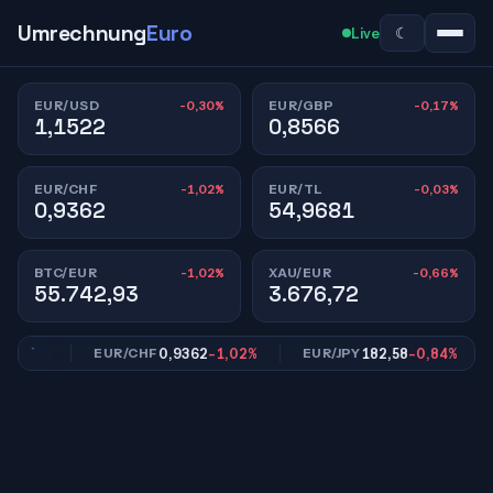
Umrechnung
Euro
☾
Live
-0,30%
-0,17%
EUR/USD
EUR/GBP
1,1522
0,8566
-1,02%
-0,03%
EUR/CHF
EUR/TL
0,9362
54,9681
-1,02%
-0,66%
BTC/EUR
XAU/EUR
55.742,93
3.676,72
,17%
0,9362
-1,02%
182,58
-0,84%
EUR/CHF
EUR/JPY
E