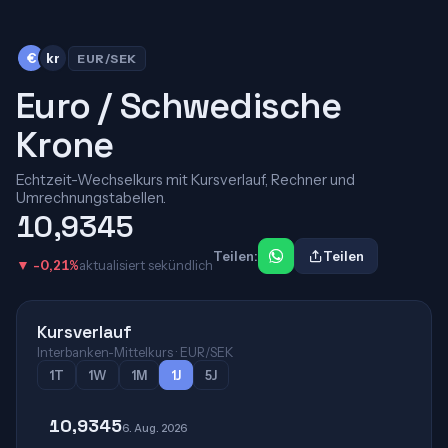
€
kr
EUR/SEK
Euro / Schwedische
Krone
Echtzeit-Wechselkurs mit Kursverlauf, Rechner und
Umrechnungstabellen.
10,9345
Teilen:
Teilen
▼ -0,21%
aktualisiert sekündlich
Kursverlauf
Interbanken-Mittelkurs · EUR/SEK
1T
1W
1M
1J
5J
10,9345
6. Aug. 2026