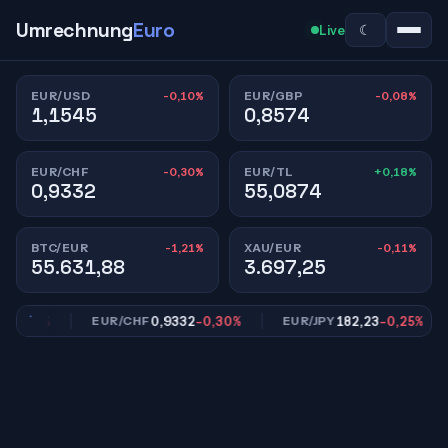
Umrechnung
Euro
☾
Live
-0,10%
-0,08%
EUR/USD
EUR/GBP
1,1545
0,8574
-0,30%
+0,18%
EUR/CHF
EUR/TL
0,9332
55,0874
-1,21%
-0,11%
BTC/EUR
XAU/EUR
55.631,88
3.697,25
0,08%
0,9332
-0,30%
182,23
-0,25%
EUR/CHF
EUR/JPY