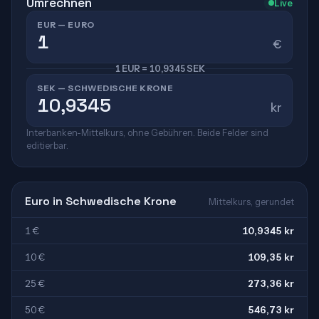
Umrechnen
Live
EUR — EURO
€
1 EUR = 10,9345 SEK
SEK — SCHWEDISCHE KRONE
kr
Interbanken-Mittelkurs, ohne Gebühren. Beide Felder sind
editierbar.
Euro in Schwedische Krone
Mittelkurs, gerundet
1 €
10,9345 kr
10 €
109,35 kr
25 €
273,36 kr
50 €
546,73 kr