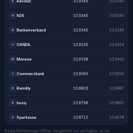
Revolut
10,9345
10,9345
R
N26
10,9345
10,9345
N
Bankenverband
10,9345
10,9345
B
OANDA
10,9236
10,9454
O
Monese
10,9198
10,9492
M
Commerzbank
10,9095
10,9595
C
Remitly
10,8803
10,9887
R
bunq
10,8798
10,9892
B
Sparkasse
10,8712
10,9978
S
Reale Konditionen (Wise-Vergleich) wo verfügbar, sonst