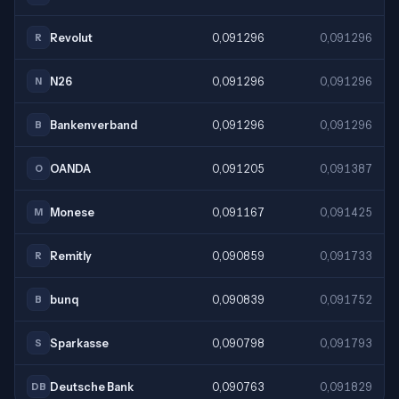
Revolut
0,091296
0,091296
R
N26
0,091296
0,091296
N
Bankenverband
0,091296
0,091296
B
OANDA
0,091205
0,091387
O
Monese
0,091167
0,091425
M
Remitly
0,090859
0,091733
R
bunq
0,090839
0,091752
B
Sparkasse
0,090798
0,091793
S
Deutsche Bank
0,090763
0,091829
DB