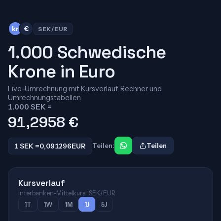
kr
€
SEK/EUR
1.000 Schwedische
Krone in Euro
Live-Umrechnung mit Kursverlauf, Rechner und
Umrechnungstabellen.
1.000 SEK =
91,2958
€
1 SEK =
0,091296
EUR
Teilen:
Teilen
Kursverlauf
Interbanken-Mittelkurs · SEK/EUR
1T
1W
1M
1J
5J