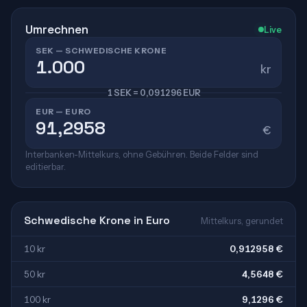
Umrechnen
Live
SEK — SCHWEDISCHE KRONE
kr
1 SEK = 0,091296 EUR
EUR — EURO
€
Interbanken-Mittelkurs, ohne Gebühren. Beide Felder sind
editierbar.
Schwedische Krone in Euro
Mittelkurs, gerundet
10 kr
0,912958 €
50 kr
4,5648 €
100 kr
9,1296 €