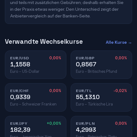
und teils mit zusätzlichen Gebühren; deshalb erhalten Sie
in der Praxis etwas weniger. Den Unterschied zeigt der
Anbietervergleich auf der Banken-Seite.
Verwandte Wechselkurse
Alle Kurse →
EUR/USD
0,00%
EUR/GBP
0,00%
1,1558
0,8567
Euro – US-Dollar
Euro – Britisches Pfund
EUR/CHF
0,00%
EUR/TL
-0,02%
0,9339
55,1310
Euro – Schweizer Franken
Euro – Türkische Lira
EUR/JPY
+0,00%
EUR/PLN
0,00%
182,39
4,2993
Euro – Japanischer Yen
Euro – Polnischer Zloty