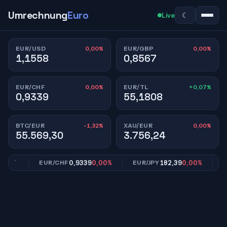
Umrechnung
Euro
☾
Live
0,00%
0,00%
EUR/USD
EUR/GBP
1,1558
0,8567
0,00%
+0,07%
EUR/CHF
EUR/TL
0,9339
55,1808
-1,32%
0,00%
BTC/EUR
XAU/EUR
55.569,30
3.756,24
00%
0,9339
0,00%
182,39
0,00%
EUR/CHF
EUR/JPY
EUR