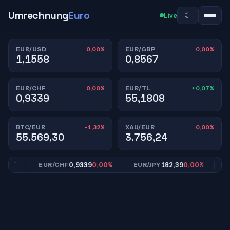
Umrechnung
Euro
☾
Live
0,00%
0,00%
EUR/USD
EUR/GBP
1,1558
0,8567
0,00%
+0,07%
EUR/CHF
EUR/TL
0,9339
55,1808
-1,32%
0,00%
BTC/EUR
XAU/EUR
55.569,30
3.756,24
,00%
0,9339
0,00%
182,39
0,00%
EUR/CHF
EUR/JPY
EU