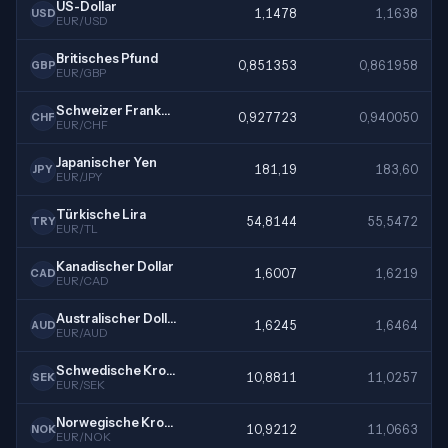
US-Dollar
1,1478
1,1638
USD
EUR/USD
Britisches Pfund
0,851353
0,861958
GBP
EUR/GBP
Schweizer Franken
0,927723
0,940050
CHF
EUR/CHF
Japanischer Yen
181,19
183,60
JPY
EUR/JPY
Türkische Lira
54,8144
55,5472
TRY
EUR/TL
Kanadischer Dollar
1,6007
1,6219
CAD
EUR/CAD
Australischer Dollar
1,6245
1,6464
AUD
EUR/AUD
Schwedische Krone
10,8811
11,0257
SEK
EUR/SEK
Norwegische Krone
10,9212
11,0663
NOK
EUR/NOK