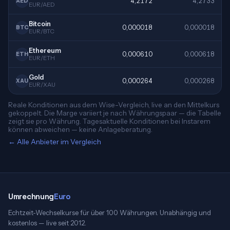
4,2172
4,2733
AED
EUR/AED
Bitcoin
0,000018
0,000018
BTC
EUR/BTC
Ethereum
0,000610
0,000618
ETH
EUR/ETH
Gold
0,000264
0,000268
XAU
EUR/XAU
Reale Konditionen aus dem Wise-Vergleich, live an den Mittelkurs
gekoppelt. Die Marge variiert je nach Währungspaar — die Tabelle
zeigt sie pro Währung. Tagesaktuelle Konditionen bei Instarem
können abweichen — keine Anlageberatung.
← Alle Anbieter im Vergleich
Umrechnung
Euro
Echtzeit-Wechselkurse für über 100 Währungen. Unabhängig und
kostenlos — live seit 2012.