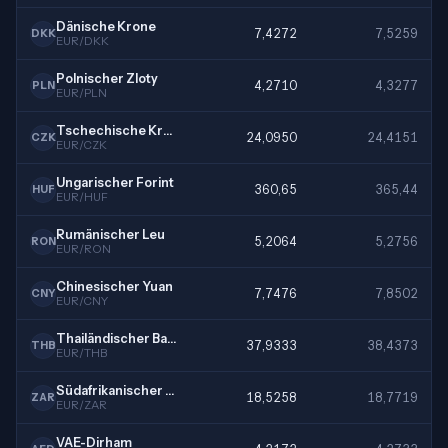
Dänische Krone
7,4272
7,5259
DKK
EUR/DKK
Polnischer Zloty
4,2710
4,3277
PLN
EUR/PLN
Tschechische Krone
24,0950
24,4151
CZK
EUR/CZK
Ungarischer Forint
360,65
365,44
HUF
EUR/HUF
Rumänischer Leu
5,2064
5,2756
RON
EUR/RON
Chinesischer Yuan
7,7476
7,8502
CNY
EUR/CNY
Thailändischer Baht
37,9333
38,4373
THB
EUR/THB
Südafrikanischer Rand
18,5258
18,7719
ZAR
EUR/ZAR
VAE-Dirham