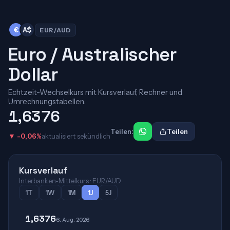
€
A$
EUR/AUD
Euro / Australischer
Dollar
Echtzeit-Wechselkurs mit Kursverlauf, Rechner und
Umrechnungstabellen.
1,6376
Teilen:
Teilen
▼ -0,06%
aktualisiert sekündlich
Kursverlauf
Interbanken-Mittelkurs · EUR/AUD
1T
1W
1M
1J
5J
1,6376
6. Aug. 2026