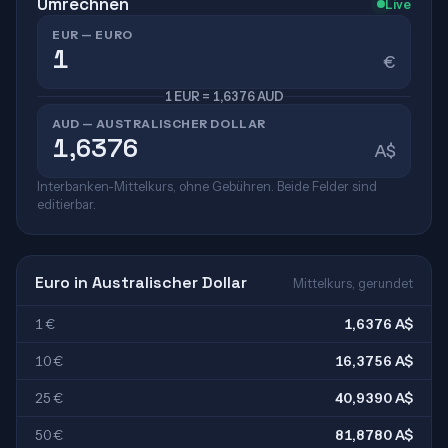
Umrechnen
Live
EUR — EURO
€
1 EUR = 1,6376 AUD
AUD — AUSTRALISCHER DOLLAR
A$
Interbanken-Mittelkurs, ohne Gebühren. Beide Felder sind
editierbar.
Euro in Australischer Dollar
Mittelkurs, gerundet
1 €
1,6376 A$
10 €
16,3756 A$
25 €
40,9390 A$
50 €
81,8780 A$