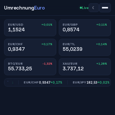
Umrechnung
Euro
☾
Live
+0,01%
+0,11%
EUR/USD
EUR/GBP
1,1524
0,8574
+0,17%
+0,14%
EUR/CHF
EUR/TL
0,9347
55,0239
-1,32%
+1,28%
BTC/EUR
XAU/EUR
55.733,25
3.737,12
0,11%
0,9347
+0,17%
182,53
+0,02%
EUR/CHF
EUR/JPY