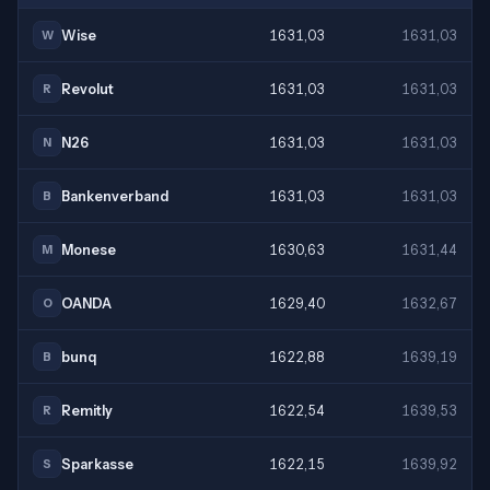
Wise
1631,03
1631,03
W
Revolut
1631,03
1631,03
R
N26
1631,03
1631,03
N
Bankenverband
1631,03
1631,03
B
Monese
1630,63
1631,44
M
OANDA
1629,40
1632,67
O
bunq
1622,88
1639,19
B
Remitly
1622,54
1639,53
R
Sparkasse
1622,15
1639,92
S