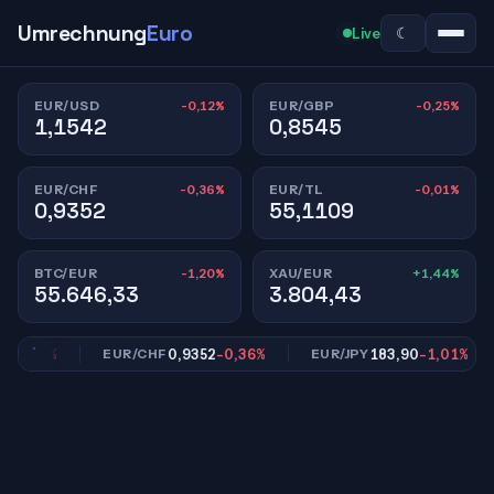
Umrechnung
Euro
☾
Live
-0,12%
-0,25%
EUR/USD
EUR/GBP
1,1542
0,8545
-0,36%
-0,01%
EUR/CHF
EUR/TL
0,9352
55,1109
-1,20%
+1,44%
BTC/EUR
XAU/EUR
55.646,33
3.804,43
0,25%
0,9352
-0,36%
183,90
-1,01%
EUR/CHF
EUR/JPY