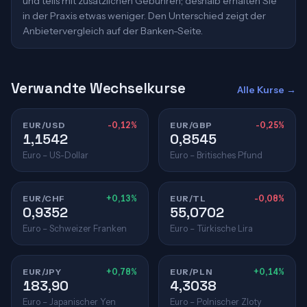
und teils mit zusätzlichen Gebühren; deshalb erhalten Sie
in der Praxis etwas weniger. Den Unterschied zeigt der
Anbietervergleich auf der Banken-Seite.
Verwandte Wechselkurse
Alle Kurse →
EUR/USD
-0,12%
EUR/GBP
-0,25%
1,1542
0,8545
Euro – US-Dollar
Euro – Britisches Pfund
EUR/CHF
+0,13%
EUR/TL
-0,08%
0,9352
55,0702
Euro – Schweizer Franken
Euro – Türkische Lira
EUR/JPY
+0,78%
EUR/PLN
+0,14%
183,90
4,3038
Euro – Japanischer Yen
Euro – Polnischer Zloty