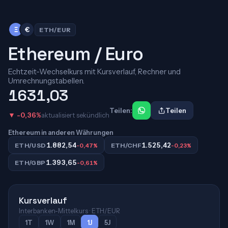
Ξ
€
ETH/EUR
Ethereum / Euro
Echtzeit-Wechselkurs mit Kursverlauf, Rechner und
Umrechnungstabellen.
1631,03
Teilen:
Teilen
▼ -0,36%
aktualisiert sekündlich
Ethereum in anderen Währungen
1.882,54
1.525,42
ETH/USD
-0,47%
ETH/CHF
-0,23%
1.393,65
ETH/GBP
-0,61%
Kursverlauf
Interbanken-Mittelkurs · ETH/EUR
1T
1W
1M
1J
5J