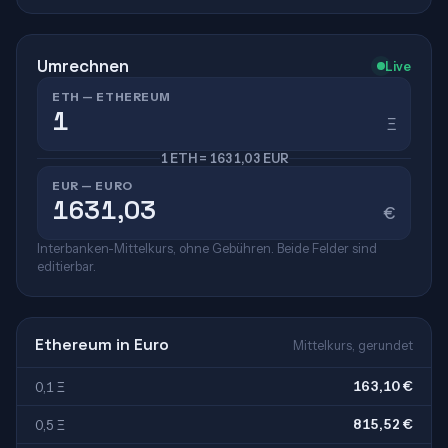
Umrechnen
Live
ETH — ETHEREUM
Ξ
1 ETH = 1631,03 EUR
EUR — EURO
€
Interbanken-Mittelkurs, ohne Gebühren. Beide Felder sind
editierbar.
Ethereum in Euro
Mittelkurs, gerundet
163,10 €
0,1 Ξ
815,52 €
0,5 Ξ