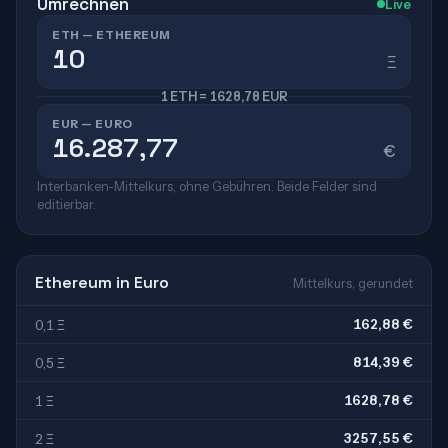
Umrechnen
Live
ETH — ETHEREUM
Ξ
1 ETH = 1628,78 EUR
EUR — EURO
€
Interbanken-Mittelkurs, ohne Gebühren. Beide Felder sind
editierbar.
Ethereum in Euro
Mittelkurs, gerundet
162,88 €
0,1 Ξ
814,39 €
0,5 Ξ
1628,78 €
1 Ξ
3257,55 €
2 Ξ