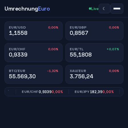
Umrechnung
Euro
☾
Live
0,00%
0,00%
EUR/USD
EUR/GBP
1,1558
0,8567
0,00%
+0,07%
EUR/CHF
EUR/TL
0,9339
55,1808
-1,32%
0,00%
BTC/EUR
XAU/EUR
55.569,30
3.756,24
00%
0,9339
0,00%
182,39
0,00%
EUR/CHF
EUR/JPY
EUR