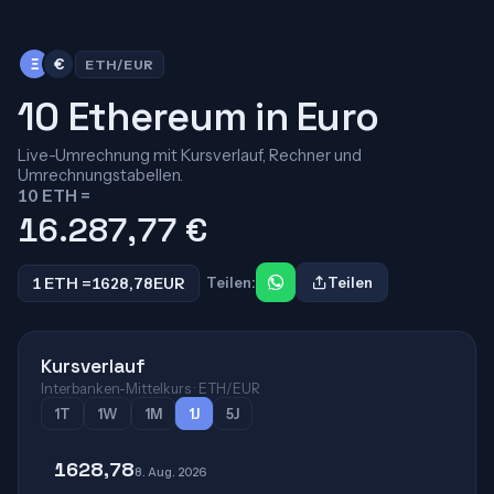
Ξ
€
ETH/EUR
10 Ethereum in Euro
Live-Umrechnung mit Kursverlauf, Rechner und
Umrechnungstabellen.
10 ETH =
16.287,77
€
1 ETH =
1628,78
EUR
Teilen:
Teilen
Kursverlauf
Interbanken-Mittelkurs · ETH/EUR
1T
1W
1M
1J
5J
1628,78
8. Aug. 2026