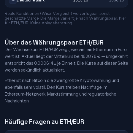
Deutsche Bank
1619,26
1638,29
DB
Reale Konditionen (Wise-Vergleich) wo verfügbar, sonst
geschätzte Marge. Die Marge variiert je nach Währungspaar; hier
für ETH/EUR. Keine Anlageberatung.
Über das Währungspaar ETH/EUR
Der Wechselkurs ETH/EUR zeigt, wie viel ein Ethereum in Euro
wert ist. Aktuell liegt der Mittelkurs bei 1628,78 € — umgekehrt
entspricht das 0,000614 Ξ je Einheit. Die Kurse auf dieser Seite
werden sekündlich aktualisiert.
Ether ist nach Bitcoin die zweitgrößte Kryptowährung und
ebenfalls sehr volatil. Den Kurs treiben Nachfrage im
Ethereum-Netzwerk, Marktstimmung und regulatorische
Nachrichten.
Häufige Fragen zu ETH/EUR