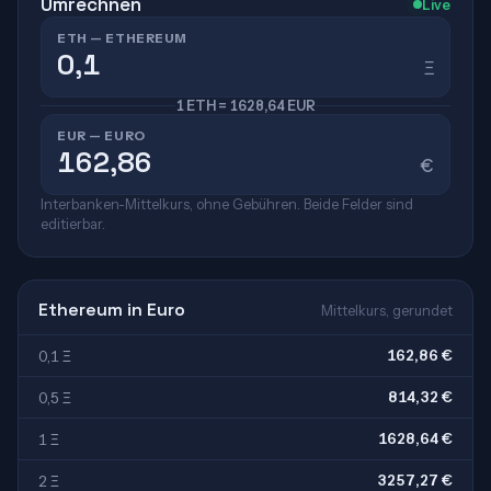
Umrechnen
Live
ETH — ETHEREUM
Ξ
1 ETH = 1628,64 EUR
EUR — EURO
€
Interbanken-Mittelkurs, ohne Gebühren. Beide Felder sind
editierbar.
Ethereum in Euro
Mittelkurs, gerundet
162,86 €
0,1 Ξ
814,32 €
0,5 Ξ
1628,64 €
1 Ξ
3257,27 €
2 Ξ