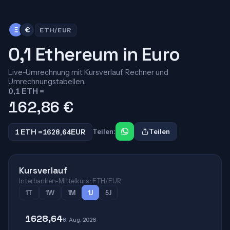
Ξ
€
ETH/EUR
0,1 Ethereum in Euro
Live-Umrechnung mit Kursverlauf, Rechner und
Umrechnungstabellen.
0,1 ETH =
162,86
€
1 ETH =
1628,64
EUR
Teilen:
Teilen
Kursverlauf
Interbanken-Mittelkurs · ETH/EUR
1T
1W
1M
1J
5J
1628,64
8. Aug. 2026