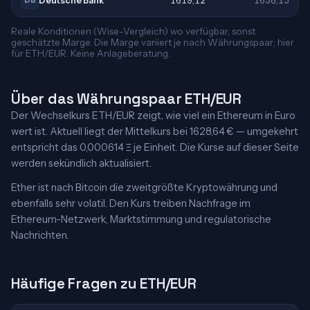
Deutsche Bank
1619,12
1638,15
DB
Reale Konditionen (Wise-Vergleich) wo verfügbar, sonst
geschätzte Marge. Die Marge variiert je nach Währungspaar; hier
für ETH/EUR. Keine Anlageberatung.
Über das Währungspaar ETH/EUR
Der Wechselkurs ETH/EUR zeigt, wie viel ein Ethereum in Euro
wert ist. Aktuell liegt der Mittelkurs bei 1628,64 € — umgekehrt
entspricht das 0,000614 Ξ je Einheit. Die Kurse auf dieser Seite
werden sekündlich aktualisiert.
Ether ist nach Bitcoin die zweitgrößte Kryptowährung und
ebenfalls sehr volatil. Den Kurs treiben Nachfrage im
Ethereum-Netzwerk, Marktstimmung und regulatorische
Nachrichten.
Häufige Fragen zu ETH/EUR