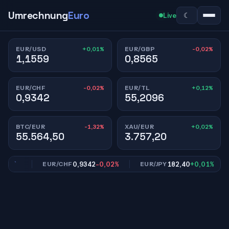
Umrechnung
Euro
☾
Live
+0,01%
-0,02%
EUR/USD
EUR/GBP
1,1559
0,8565
-0,02%
+0,12%
EUR/CHF
EUR/TL
0,9342
55,2096
-1,32%
+0,02%
BTC/EUR
XAU/EUR
55.564,50
3.757,20
,02%
0,9342
-0,02%
182,40
+0,01%
EUR/CHF
EUR/JPY