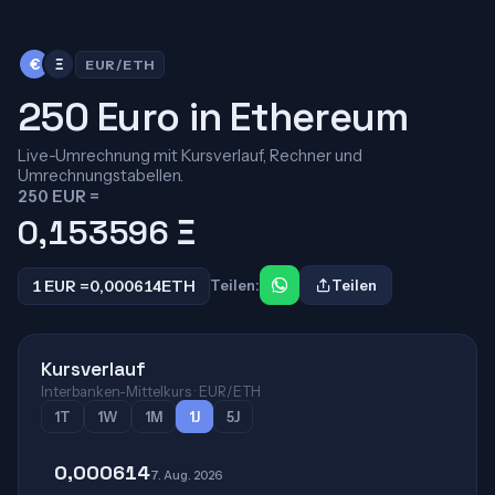
€
Ξ
EUR/ETH
250 Euro in Ethereum
Live-Umrechnung mit Kursverlauf, Rechner und
Umrechnungstabellen.
250 EUR =
0,153596
Ξ
1 EUR =
0,000614
ETH
Teilen:
Teilen
Kursverlauf
Interbanken-Mittelkurs · EUR/ETH
1T
1W
1M
1J
5J
0,000614
7. Aug. 2026