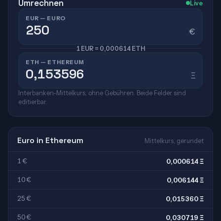
Umrechnen
Live
EUR — EURO
€
1 EUR = 0,000614 ETH
ETH — ETHEREUM
Ξ
Interbanken-Mittelkurs, ohne Gebühren. Beide Felder sind
editierbar.
Euro in Ethereum
Mittelkurs, gerundet
1 €
0,000614 Ξ
10 €
0,006144 Ξ
25 €
0,015360 Ξ
50 €
0,030719 Ξ