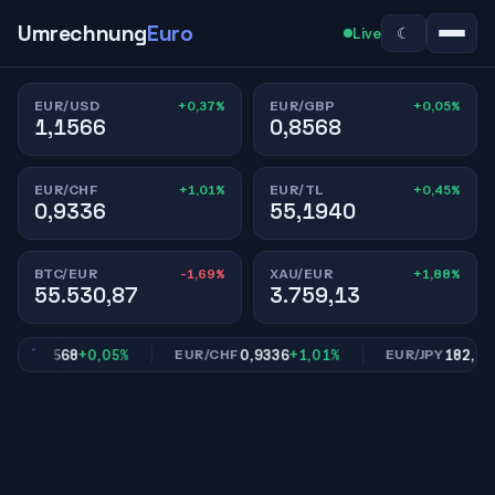
Umrechnung
Euro
☾
Live
+0,37%
+0,05%
EUR/USD
EUR/GBP
1,1566
0,8568
+1,01%
+0,45%
EUR/CHF
EUR/TL
0,9336
55,1940
-1,69%
+1,88%
BTC/EUR
XAU/EUR
55.530,87
3.759,13
0,8568
+0,05%
0,9336
+1,01%
182,17
+0
BP
EUR/CHF
EUR/JPY