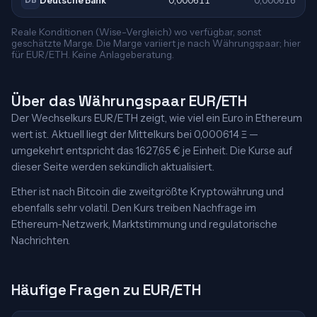
Deutsche Bank
0,000611
0,000618
DB
Reale Konditionen (Wise-Vergleich) wo verfügbar, sonst
geschätzte Marge. Die Marge variiert je nach Währungspaar; hier
für EUR/ETH. Keine Anlageberatung.
Über das Währungspaar EUR/ETH
Der Wechselkurs EUR/ETH zeigt, wie viel ein Euro in Ethereum
wert ist. Aktuell liegt der Mittelkurs bei 0,000614 Ξ —
umgekehrt entspricht das 1627,65 € je Einheit. Die Kurse auf
dieser Seite werden sekündlich aktualisiert.
Ether ist nach Bitcoin die zweitgrößte Kryptowährung und
ebenfalls sehr volatil. Den Kurs treiben Nachfrage im
Ethereum-Netzwerk, Marktstimmung und regulatorische
Nachrichten.
Häufige Fragen zu EUR/ETH