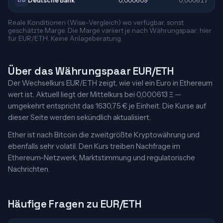
Deutsche Bank
0,000609
0,000617
DB
Reale Konditionen (Wise-Vergleich) wo verfügbar, sonst
geschätzte Marge. Die Marge variiert je nach Währungspaar; hier
für EUR/ETH. Keine Anlageberatung.
Über das Währungspaar EUR/ETH
Der Wechselkurs EUR/ETH zeigt, wie viel ein Euro in Ethereum
wert ist. Aktuell liegt der Mittelkurs bei 0,000613 Ξ —
umgekehrt entspricht das 1630,75 € je Einheit. Die Kurse auf
dieser Seite werden sekündlich aktualisiert.
Ether ist nach Bitcoin die zweitgrößte Kryptowährung und
ebenfalls sehr volatil. Den Kurs treiben Nachfrage im
Ethereum-Netzwerk, Marktstimmung und regulatorische
Nachrichten.
Häufige Fragen zu EUR/ETH