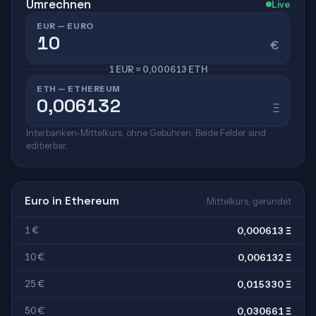
Umrechnen
Live
EUR — EURO
€
1 EUR = 0,000613 ETH
ETH — ETHEREUM
Ξ
Interbanken-Mittelkurs, ohne Gebühren. Beide Felder sind
editierbar.
Euro in Ethereum
Mittelkurs, gerundet
1 €
0,000613 Ξ
10 €
0,006132 Ξ
25 €
0,015330 Ξ
50 €
0,030661 Ξ