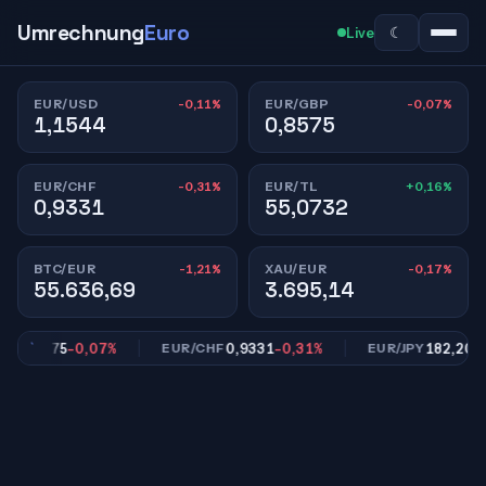
Umrechnung
Euro
☾
Live
-0,11%
-0,07%
EUR/USD
EUR/GBP
1,1544
0,8575
-0,31%
+0,16%
EUR/CHF
EUR/TL
0,9331
55,0732
-1,21%
-0,17%
BTC/EUR
XAU/EUR
55.636,69
3.695,14
0,8575
-0,07%
0,9331
-0,31%
182,20
-0,
P
EUR/CHF
EUR/JPY