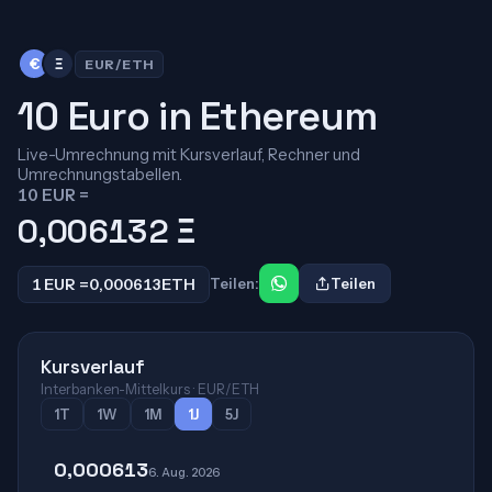
€
Ξ
EUR/ETH
10 Euro in Ethereum
Live-Umrechnung mit Kursverlauf, Rechner und
Umrechnungstabellen.
10 EUR =
0,006132
Ξ
1 EUR =
0,000613
ETH
Teilen:
Teilen
Kursverlauf
Interbanken-Mittelkurs · EUR/ETH
1T
1W
1M
1J
5J
0,000613
6. Aug. 2026