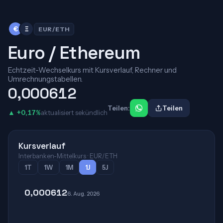
€
Ξ
EUR/ETH
Euro / Ethereum
Echtzeit-Wechselkurs mit Kursverlauf, Rechner und
Umrechnungstabellen.
0,000612
Teilen:
Teilen
▲ +0,17%
aktualisiert sekündlich
Kursverlauf
Interbanken-Mittelkurs · EUR/ETH
1T
1W
1M
1J
5J
0,000612
6. Aug. 2026