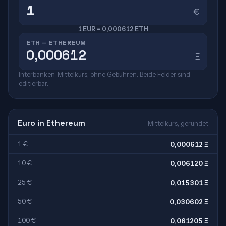
€
1 EUR = 0,000612 ETH
ETH — ETHEREUM
Ξ
Interbanken-Mittelkurs, ohne Gebühren. Beide Felder sind
editierbar.
Euro in Ethereum
Mittelkurs, gerundet
1 €
0,000612 Ξ
10 €
0,006120 Ξ
25 €
0,015301 Ξ
50 €
0,030602 Ξ
100 €
0,061205 Ξ