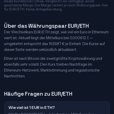
Reale Konditionen (Wise-Vergleich) wo verfügbar, sonst
geschätzte Marge. Die Marge variiert je nach Währungspaar; hier
für EUR/ETH. Keine Anlageberatung.
Über das Währungspaar EUR/ETH
Der Wechselkurs EUR/ETH zeigt, wie viel ein Euro in Ethereum
wert ist. Aktuell liegt der Mittelkurs bei 0,000612 Ξ —
umgekehrt entspricht das 1633,87 € je Einheit. Die Kurse auf
dieser Seite werden sekündlich aktualisiert.
Ether ist nach Bitcoin die zweitgrößte Kryptowährung und
ebenfalls sehr volatil. Den Kurs treiben Nachfrage im
Ethereum-Netzwerk, Marktstimmung und regulatorische
Nachrichten.
Häufige Fragen zu EUR/ETH
Wie viel ist 1 EUR in ETH?