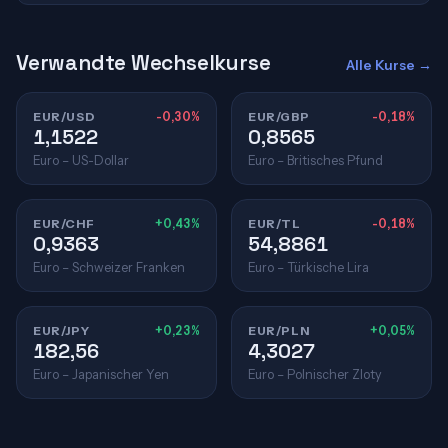
Verwandte Wechselkurse
Alle Kurse →
EUR/USD
-0,30%
EUR/GBP
-0,18%
1,1522
0,8565
Euro – US-Dollar
Euro – Britisches Pfund
EUR/CHF
+0,43%
EUR/TL
-0,18%
0,9363
54,8861
Euro – Schweizer Franken
Euro – Türkische Lira
EUR/JPY
+0,23%
EUR/PLN
+0,05%
182,56
4,3027
Euro – Japanischer Yen
Euro – Polnischer Zloty