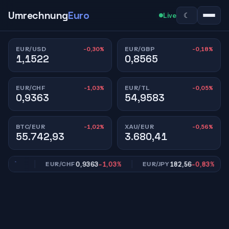
Umrechnung
Euro
☾
Live
-0,30%
-0,18%
EUR/USD
EUR/GBP
1,1522
0,8565
-1,03%
-0,05%
EUR/CHF
EUR/TL
0,9363
54,9583
-1,02%
-0,56%
BTC/EUR
XAU/EUR
55.742,93
3.680,41
,18%
0,9363
-1,03%
182,56
-0,83%
EUR/CHF
EUR/JPY