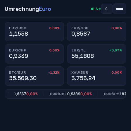
Umrechnung
Euro
☾
Live
0,00%
0,00%
EUR/USD
EUR/GBP
1,1558
0,8567
0,00%
+0,07%
EUR/CHF
EUR/TL
0,9339
55,1808
-1,32%
0,00%
BTC/EUR
XAU/EUR
55.569,30
3.756,24
0,8567
0,00%
0,9339
0,00%
182,39
R/GBP
EUR/CHF
EUR/JPY