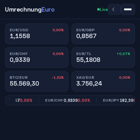
Umrechnung
Euro
☾
Live
0,00%
0,00%
EUR/USD
EUR/GBP
1,1558
0,8567
0,00%
+0,07%
EUR/CHF
EUR/TL
0,9339
55,1808
-1,32%
0,00%
BTC/EUR
XAU/EUR
55.569,30
3.756,24
0,8567
0,00%
0,9339
0,00%
182,39
0,00
P
EUR/CHF
EUR/JPY