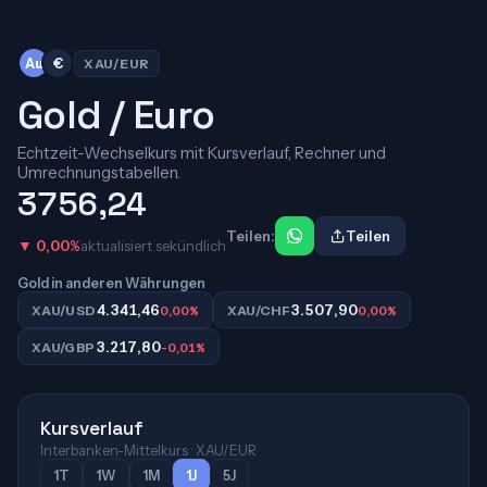
Au
€
XAU/EUR
Gold / Euro
Echtzeit-Wechselkurs mit Kursverlauf, Rechner und
Umrechnungstabellen.
3756,24
Teilen:
Teilen
▼ 0,00%
aktualisiert sekündlich
Gold in anderen Währungen
4.341,46
3.507,90
XAU/USD
0,00%
XAU/CHF
0,00%
3.217,80
XAU/GBP
-0,01%
Kursverlauf
Interbanken-Mittelkurs · XAU/EUR
1T
1W
1M
1J
5J