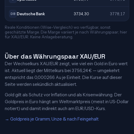
Deutsche Bank
3734,30
3778,17
DB
Reale Konditionen (Wise-Vergleich) wo verfügbar, sonst
geschätzte Marge. Die Marge variiert je nach Währungspaar; hier
für XAU/EUR. Keine Anlageberatung.
Über das Währungspaar XAU/EUR
Der Wechselkurs XAU/EUR zeigt, wie viel ein Gold in Euro wert
ist. Aktuell liegt der Mittelkurs bei 3756,24 € — umgekehrt
entspricht das 0,000266 Au je Einheit. Die Kurse auf dieser
Seite werden sekündlich aktualisiert.
Gold gilt als Schutz vor Inflation und als Krisenwährung. Der
Goldpreis in Euro hängt am Weltmarktpreis (meist in US-Dollar
notiert) und damit indirekt auch am EUR/USD-Kurs.
→ Goldpreis je Gramm, Unze & nach Feingehalt