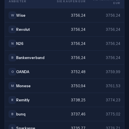
ANBIETER
SIE KAUFEN EUR
EUR
Wise
3756,24
3756,24
W
Revolut
3756,24
3756,24
R
N26
3756,24
3756,24
N
Bankenverband
3756,24
3756,24
B
OANDA
3752,48
3759,99
O
Monese
3750,94
3761,53
M
Remitly
3738,25
3774,23
R
bunq
3737,46
3775,02
B
Sparkasse
3735,77
3776,71
S