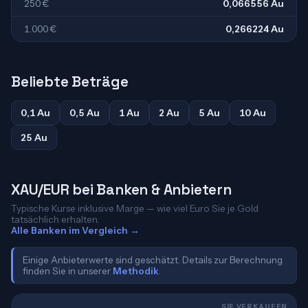
250 €
0,066556 Au
1.000 €
0,266224 Au
Beliebte Beträge
0,1 Au
0,5 Au
1 Au
2 Au
5 Au
10 Au
25 Au
XAU/EUR bei Banken & Anbietern
Typische Kurse inklusive Marge — wie viel Euro Sie je Gold
tatsächlich erhalten.
Alle Banken im Vergleich →
Einige Anbieterwerte sind geschätzt. Details zur Berechnung
finden Sie in unserer
Methodik
.
SIE VERKAUFEN