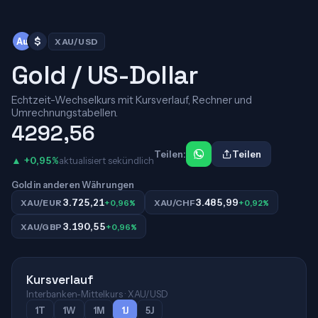
Au
$
XAU/USD
Gold / US-Dollar
Echtzeit-Wechselkurs mit Kursverlauf, Rechner und
Umrechnungstabellen.
4292,56
Teilen:
Teilen
▲ +0,95%
aktualisiert sekündlich
Gold in anderen Währungen
3.725,21
3.485,99
XAU/EUR
+0,96%
XAU/CHF
+0,92%
3.190,55
XAU/GBP
+0,96%
Kursverlauf
Interbanken-Mittelkurs · XAU/USD
1T
1W
1M
1J
5J