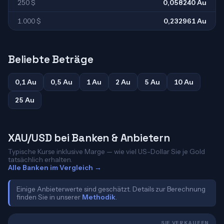
250 $
0,058240 Au
1.000 $
0,232961 Au
Beliebte Beträge
0,1 Au
0,5 Au
1 Au
2 Au
5 Au
10 Au
25 Au
XAU/USD bei Banken & Anbietern
Typische Kurse inklusive Marge — wie viel US-Dollar Sie je Gold
tatsächlich erhalten.
Alle Banken im Vergleich →
Einige Anbieterwerte sind geschätzt. Details zur Berechnung
finden Sie in unserer
Methodik
.
SIE VERKAUFEN