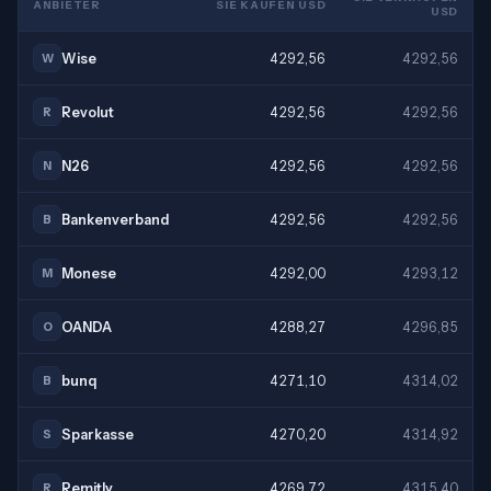
ANBIETER
SIE KAUFEN USD
USD
Wise
4292,56
4292,56
W
Revolut
4292,56
4292,56
R
N26
4292,56
4292,56
N
Bankenverband
4292,56
4292,56
B
Monese
4292,00
4293,12
M
OANDA
4288,27
4296,85
O
bunq
4271,10
4314,02
B
Sparkasse
4270,20
4314,92
S
Remitly
4269,72
4315,40
R