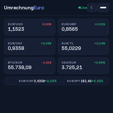
Umrechnung
Euro
☾
Live
0,00%
+0,01%
EUR/USD
EUR/GBP
1,1523
0,8565
+0,03%
+0,14%
EUR/CHF
EUR/TL
0,9358
55,0229
-1,31%
+0,96%
BTC/EUR
XAU/EUR
55.738,09
3.725,21
1%
0,9358
+0,03%
182,46
+0,05%
EUR/CHF
EUR/JPY
EU