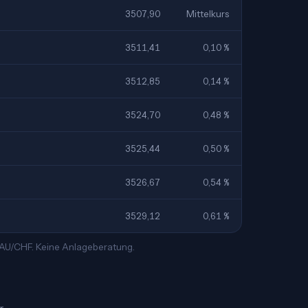
3507,90
Mittelkurs
3511,41
0,10 %
3512,85
0,14 %
3524,70
0,48 %
3525,44
0,50 %
3526,67
0,54 %
3529,12
0,61 %
 XAU/CHF. Keine Anlageberatung.