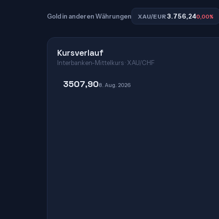
3.756,24
Gold in anderen Währungen
XAU/EUR
0,00%
Kursverlauf
Interbanken-Mittelkurs · XAU/CHF
3507,90
8. Aug. 2026