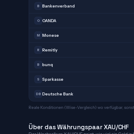
Bankenverband
B
OANDA
O
Monese
M
Remitly
R
bunq
B
Sparkasse
S
Deutsche Bank
DB
Reale Konditionen (Wise-Vergleich) wo verfügbar, sonst
Über das Währungspaar XAU/CHF