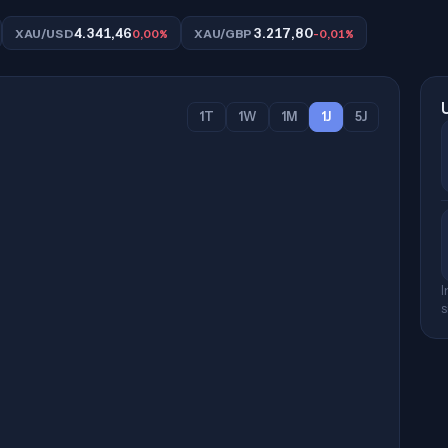
4.341,46
3.217,80
XAU/USD
0,00%
XAU/GBP
-0,01%
1T
1W
1M
1J
5J
I
s