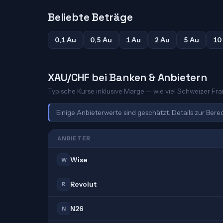
Beliebte Beträge
0,1 Au
0,5 Au
1 Au
2 Au
5 Au
10
XAU/CHF bei Banken & Anbietern
Typische Kurse inklusive Marge — wie viel Schweizer Fran
Einige Anbieterwerte sind geschätzt. Details zur Ber
ANBIETER
Wise
W
Revolut
R
N26
N