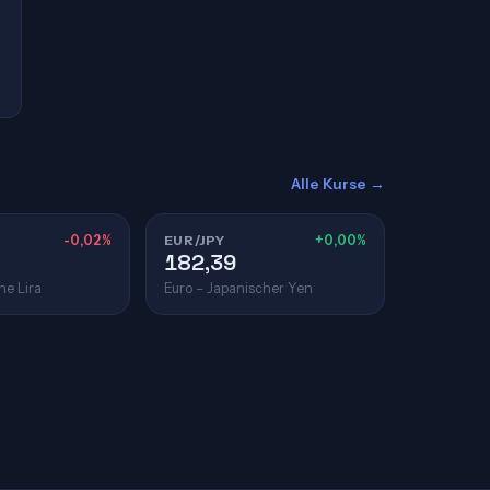
Alle Kurse →
-0,02%
EUR/JPY
+0,00%
182,39
he Lira
Euro – Japanischer Yen