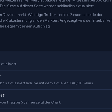
chweizer Franken wert ist. Aktuell liegt der Mittelkurs bei 3507,90 F
ie Kurse auf dieser Seite werden sekündlich aktualisiert.
 Devisenmarkt. Wichtige Treiber sind die Zinsentscheide der
 die Risikostimmung an den Märkten. Angezeigt wird der Interbanke
er Regel mit einem Aufschlag.
tualisiert.
?
is aktualisiert sich live mit dem aktuellen XAU/CHF-Kurs.
rt?
 von 1 Tag bis 5 Jahren zeigt der Chart.