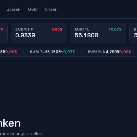
Zinsen
Gold
Silber
0%
0,00%
+0,07%
EUR/CHF
EUR/TL
B
0,9339
55,1808
00%
55,1808
+0,07%
4,2993
0,00%
EUR/TL
EUR/PLN
E
nken
Umrechnungstabellen.