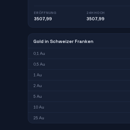
ERÖFFNUNG
24H HOCH
3507,99
3507,99
Gold in Schweizer Franken
0,1 Au
0,5 Au
1 Au
2 Au
5 Au
10 Au
25 Au