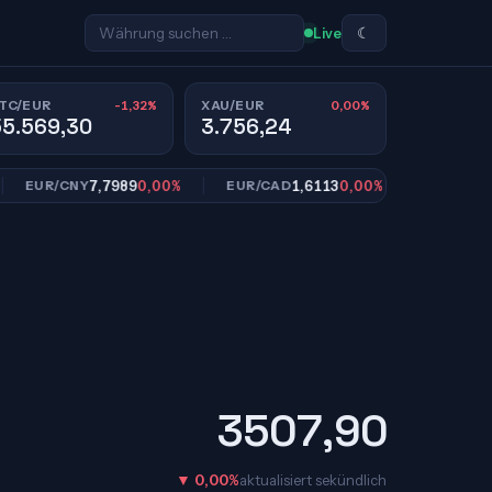
☾
Live
-1,32%
0,00%
TC/EUR
XAU/EUR
55.569,30
3.756,24
7,7989
0,00%
1,6113
0,00%
10,9
UR/CNY
EUR/CAD
EUR/SEK
3507,90
▼ 0,00%
aktualisiert sekündlich