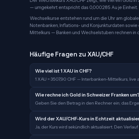
Der Wechselkurs XAU/CHF zeigt, wie viel ein Gold in S
— umgekehrt entspricht das 0,000285 Au je Einheit. D
Wechselkurse entstehen rund um die Uhr am globalen
Notenbanken, Inflations- und Konjunkturdaten sowie
Mittelkurs — Banken und Wechselstuben rechnen in d
Häufige Fragen zu XAU/CHF
Wie viel ist 1 XAU in CHF?
1 XAU = 3507,90 CHF — Interbanken-Mittelkurs, live ak
Wie rechne ich Gold in Schweizer Franken um
Geben Sie den Betrag in den Rechner ein; das Ergebn
Wird der XAU/CHF-Kurs in Echtzeit aktualisie
Ja, der Kurs wird sekündlich aktualisiert. Den Verlauf