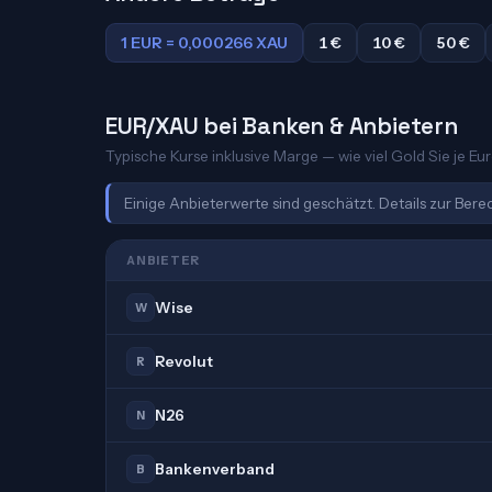
1 EUR = 0,000266 XAU
1 €
10 €
50 €
EUR/XAU bei Banken & Anbietern
Typische Kurse inklusive Marge — wie viel Gold Sie je Eur
Einige Anbieterwerte sind geschätzt. Details zur Ber
ANBIETER
Wise
W
Revolut
R
N26
N
Bankenverband
B