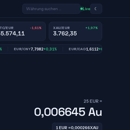
☾
Live
-1,61%
+1,97%
TC/EUR
XAU/EUR
55.574,11
3.762,35
7,7982
+0,31%
1,6112
+0,82%
EUR/CNY
EUR/CAD
EUR/SE
25 EUR =
0,006645
Au
1 EUR =
0,000266
XAU