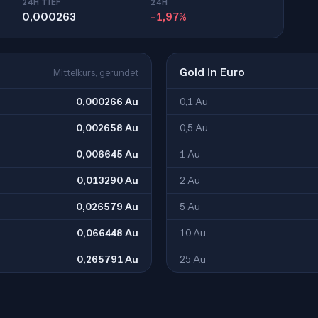
24H TIEF
24H
0,000263
-1,97%
Gold in Euro
Mittelkurs, gerundet
0,000266 Au
0,1 Au
0,002658 Au
0,5 Au
0,006645 Au
1 Au
0,013290 Au
2 Au
0,026579 Au
5 Au
0,066448 Au
10 Au
0,265791 Au
25 Au