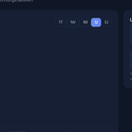
chnungstabellen.
1T
1W
1M
1J
5J
I
s