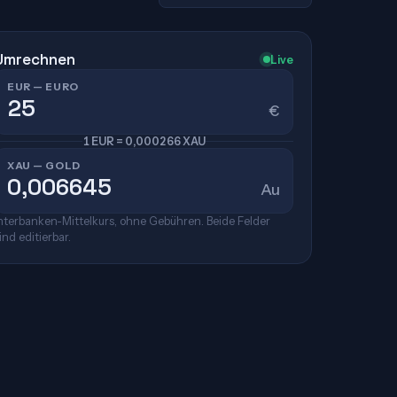
Umrechnen
Live
EUR — EURO
€
1 EUR = 0,000266 XAU
XAU — GOLD
Au
nterbanken-Mittelkurs, ohne Gebühren. Beide Felder
ind editierbar.