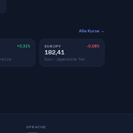
Alle Kurse →
+0,32%
EUR/JPY
-0,08%
182,41
he Lira
Euro – Japanischer Yen
SPRACHE