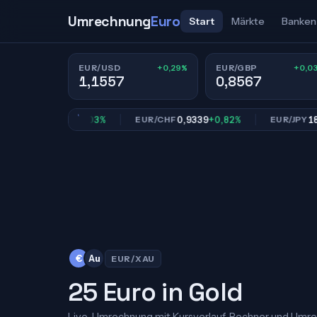
Umrechnung
Euro
Start
Märkte
Banken
+0,29%
+0,0
EUR/USD
EUR/GBP
1,1557
0,8567
0,8567
+0,03%
0,9339
+0,82%
182,41
GBP
EUR/CHF
EUR/JPY
€
Au
EUR/XAU
25 Euro in Gold