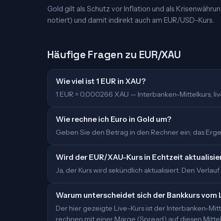
Gold gilt als Schutz vor Inflation und als Krisenwähr
notiert) und damit indirekt auch am EUR/USD-Kurs.
Häufige Fragen zu EUR/XAU
Wie viel ist 1 EUR in XAU?
1 EUR = 0,000266 XAU — Interbanken-Mittelkurs, live 
Wie rechne ich Euro in Gold um?
Geben Sie den Betrag in den Rechner ein; das Ergeb
Wird der EUR/XAU-Kurs in Echtzeit aktualisie
Ja, der Kurs wird sekündlich aktualisiert. Den Verlauf
Warum unterscheidet sich der Bankkurs vom 
Der hier gezeigte Live-Kurs ist der Interbanken-M
rechnen mit einer Marge (Spread) auf diesen Mittelk