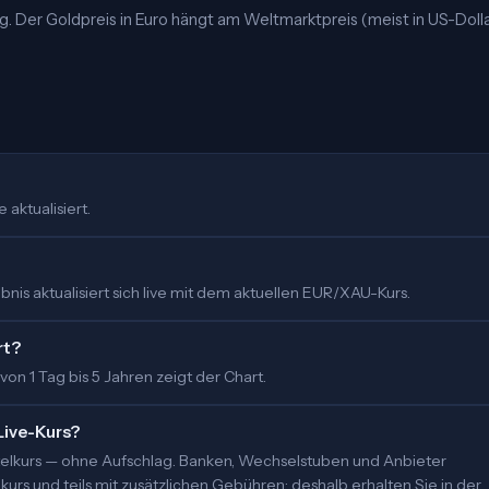
ung. Der Goldpreis in Euro hängt am Weltmarktpreis (meist in US-Doll
aktualisiert.
nis aktualisiert sich live mit dem aktuellen EUR/XAU-Kurs.
rt?
 von 1 Tag bis 5 Jahren zeigt der Chart.
Live-Kurs?
ittelkurs — ohne Aufschlag. Banken, Wechselstuben und Anbieter
urs und teils mit zusätzlichen Gebühren; deshalb erhalten Sie in der