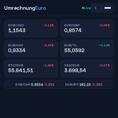
Umrechnung
Euro
☾
Live
-0,12%
-0,08%
EUR/USD
EUR/GBP
1,1543
0,8574
-0,35%
+0,13%
EUR/CHF
EUR/TL
0,9334
55,0592
-1,20%
-0,07%
BTC/EUR
XAU/EUR
55.641,51
3.698,54
0,9334
-0,35%
182,23
-0,28%
EUR/CHF
EUR/JPY
EUR/