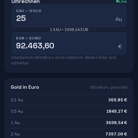
Umrechnen
Live
XAU — GOLD
Au
1 XAU = 3698,54 EUR
EUR — EURO
€
Interbanken-Mittelkurs, ohne Gebühren. Beide Felder sind
editierbar.
Gold in Euro
Mittelkurs, gerundet
0,1 Au
369,85 €
0,5 Au
1849,27 €
1 Au
3698,54 €
2 Au
7397,09 €