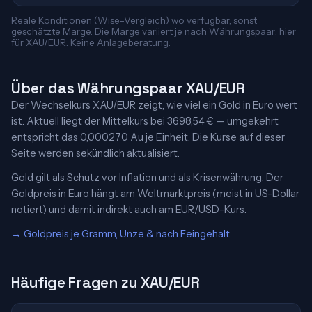
Reale Konditionen (Wise-Vergleich) wo verfügbar, sonst
geschätzte Marge. Die Marge variiert je nach Währungspaar; hier
für XAU/EUR. Keine Anlageberatung.
Über das Währungspaar XAU/EUR
Der Wechselkurs XAU/EUR zeigt, wie viel ein Gold in Euro wert
ist. Aktuell liegt der Mittelkurs bei 3698,54 € — umgekehrt
entspricht das 0,000270 Au je Einheit. Die Kurse auf dieser
Seite werden sekündlich aktualisiert.
Gold gilt als Schutz vor Inflation und als Krisenwährung. Der
Goldpreis in Euro hängt am Weltmarktpreis (meist in US-Dollar
notiert) und damit indirekt auch am EUR/USD-Kurs.
→ Goldpreis je Gramm, Unze & nach Feingehalt
Häufige Fragen zu XAU/EUR