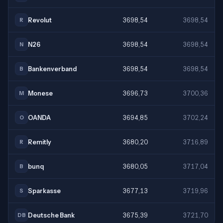
Revolut
3698,54
3698,54
R
N26
3698,54
3698,54
N
Bankenverband
3698,54
3698,54
B
Monese
3696,73
3700,36
M
OANDA
3694,85
3702,24
O
Remitly
3680,20
3716,89
R
bunq
3680,05
3717,04
B
Sparkasse
3677,13
3719,96
S
Deutsche Bank
3675,39
3721,70
DB