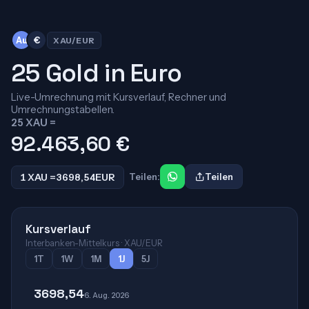
Au
€
XAU/EUR
25 Gold in Euro
Live-Umrechnung mit Kursverlauf, Rechner und
Umrechnungstabellen.
25 XAU =
92.463,60
€
1 XAU =
3698,54
EUR
Teilen:
Teilen
Kursverlauf
Interbanken-Mittelkurs · XAU/EUR
1T
1W
1M
1J
5J
3698,54
6. Aug. 2026