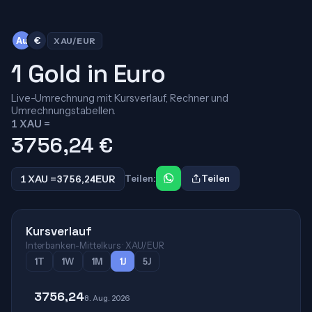
Au
€
XAU/EUR
1 Gold in Euro
Live-Umrechnung mit Kursverlauf, Rechner und
Umrechnungstabellen.
1 XAU =
3756,24
€
1 XAU =
3756,24
EUR
Teilen:
Teilen
Kursverlauf
Interbanken-Mittelkurs · XAU/EUR
1T
1W
1M
1J
5J
3756,24
8. Aug. 2026