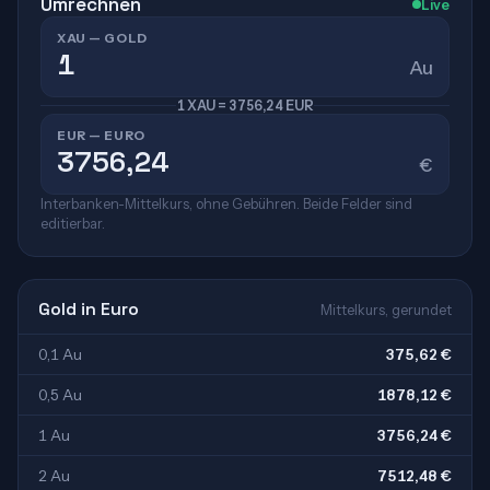
Umrechnen
Live
XAU — GOLD
Au
1 XAU = 3756,24 EUR
EUR — EURO
€
Interbanken-Mittelkurs, ohne Gebühren. Beide Felder sind
editierbar.
Gold in Euro
Mittelkurs, gerundet
0,1 Au
375,62 €
0,5 Au
1878,12 €
1 Au
3756,24 €
2 Au
7512,48 €