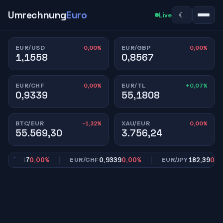
Umrechnung
Euro
☾
Live
0,00%
0,00%
EUR/USD
EUR/GBP
1,1558
0,8567
0,00%
+0,07%
EUR/CHF
EUR/TL
0,9339
55,1808
-1,32%
0,00%
BTC/EUR
XAU/EUR
55.569,30
3.756,24
0,8567
0,00%
0,9339
0,00%
182,39
0,00%
EUR/CHF
EUR/JPY