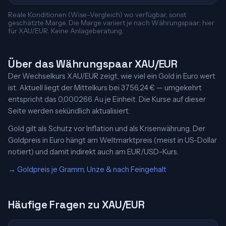
Reale Konditionen (Wise-Vergleich) wo verfügbar, sonst
geschätzte Marge. Die Marge variiert je nach Währungspaar; hier
für XAU/EUR. Keine Anlageberatung.
Über das Währungspaar XAU/EUR
Der Wechselkurs XAU/EUR zeigt, wie viel ein Gold in Euro wert
ist. Aktuell liegt der Mittelkurs bei 3756,24 € — umgekehrt
entspricht das 0,000266 Au je Einheit. Die Kurse auf dieser
Seite werden sekündlich aktualisiert.
Gold gilt als Schutz vor Inflation und als Krisenwährung. Der
Goldpreis in Euro hängt am Weltmarktpreis (meist in US-Dollar
notiert) und damit indirekt auch am EUR/USD-Kurs.
→ Goldpreis je Gramm, Unze & nach Feingehalt
Häufige Fragen zu XAU/EUR