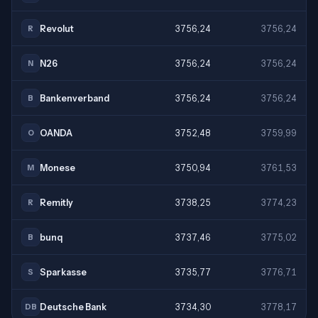
Revolut
3756,24
3756,24
R
N26
3756,24
3756,24
N
Bankenverband
3756,24
3756,24
B
OANDA
3752,48
3759,99
O
Monese
3750,94
3761,53
M
Remitly
3738,25
3774,23
R
bunq
3737,46
3775,02
B
Sparkasse
3735,77
3776,71
S
Deutsche Bank
3734,30
3778,17
DB