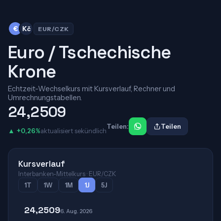
€
Kč
EUR/CZK
Euro / Tschechische
Krone
Echtzeit-Wechselkurs mit Kursverlauf, Rechner und
Umrechnungstabellen.
24,2509
Teilen:
Teilen
▲ +0,26%
aktualisiert sekündlich
Kursverlauf
Interbanken-Mittelkurs · EUR/CZK
1T
1W
1M
1J
5J
24,2509
6. Aug. 2026