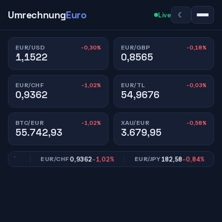
Umrechnung
Euro
☾
Live
-0,30%
-0,18%
EUR/USD
EUR/GBP
1,1522
0,8565
-1,02%
-0,03%
EUR/CHF
EUR/TL
0,9362
54,9676
-1,02%
-0,58%
BTC/EUR
XAU/EUR
55.742,93
3.679,95
,18%
0,9362
-1,02%
182,58
-0,84%
EUR/CHF
EUR/JPY
E