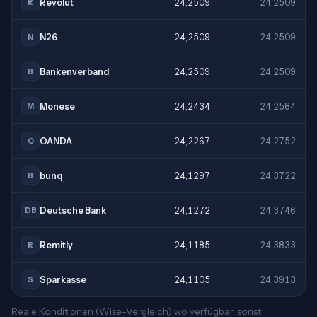
Revolut
24,2509
24,2509
R
N26
24,2509
24,2509
N
Bankenverband
24,2509
24,2509
B
Monese
24,2434
24,2584
M
OANDA
24,2267
24,2752
O
bunq
24,1297
24,3722
B
Deutsche Bank
24,1272
24,3746
DB
Remitly
24,1185
24,3833
R
Sparkasse
24,1105
24,3913
S
Reale Konditionen (Wise-Vergleich) wo verfügbar, sonst