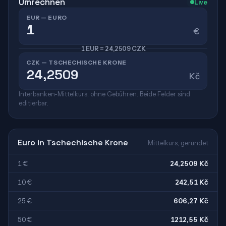
Umrechnen
Live
EUR — EURO
€
1 EUR = 24,2509 CZK
CZK — TSCHECHISCHE KRONE
Kč
Interbanken-Mittelkurs, ohne Gebühren. Beide Felder sind
editierbar.
Euro in Tschechische Krone
Mittelkurs, gerundet
1 €
24,2509 Kč
10 €
242,51 Kč
25 €
606,27 Kč
50 €
1212,55 Kč