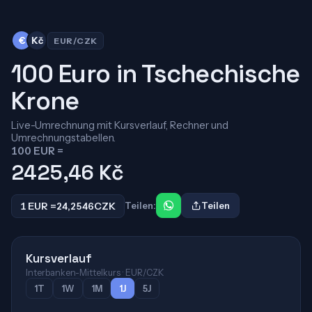
€
Kč
EUR/CZK
100 Euro in Tschechische
Krone
Live-Umrechnung mit Kursverlauf, Rechner und
Umrechnungstabellen.
100 EUR =
2425,46
Kč
1 EUR =
24,2546
CZK
Teilen:
Teilen
Kursverlauf
Interbanken-Mittelkurs · EUR/CZK
1T
1W
1M
1J
5J