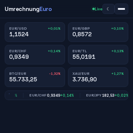
Umrechnung
Euro
☾
Live
+0,01%
+0,10%
EUR/USD
EUR/GBP
1,1524
0,8572
+0,14%
+0,13%
EUR/CHF
EUR/TL
0,9349
55,0191
-1,32%
+1,27%
BTC/EUR
XAU/EUR
55.733,25
3.736,90
+0,10%
0,9349
+0,14%
182,53
+0,02%
EUR/CHF
EUR/JPY