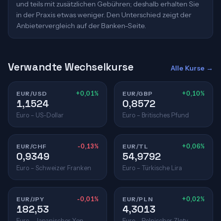
und teils mit zusätzlichen Gebühren; deshalb erhalten Sie
in der Praxis etwas weniger. Den Unterschied zeigt der
Anbietervergleich auf der Banken-Seite.
Verwandte Wechselkurse
Alle Kurse →
EUR/USD
+0,01%
EUR/GBP
+0,10%
1,1524
0,8572
Euro – US-Dollar
Euro – Britisches Pfund
EUR/CHF
-0,13%
EUR/TL
+0,06%
0,9349
54,9792
Euro – Schweizer Franken
Euro – Türkische Lira
EUR/JPY
-0,01%
EUR/PLN
+0,02%
182,53
4,3013
Euro – Japanischer Yen
Euro – Polnischer Zloty