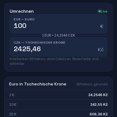
Umrechnen
Live
EUR — EURO
€
1 EUR = 24,2546 CZK
CZK — TSCHECHISCHE KRONE
Kč
Interbanken-Mittelkurs, ohne Gebühren. Beide Felder sind
editierbar.
Euro in Tschechische Krone
Mittelkurs, gerundet
1 €
24,2546 Kč
10 €
242,55 Kč
25 €
606,36 Kč