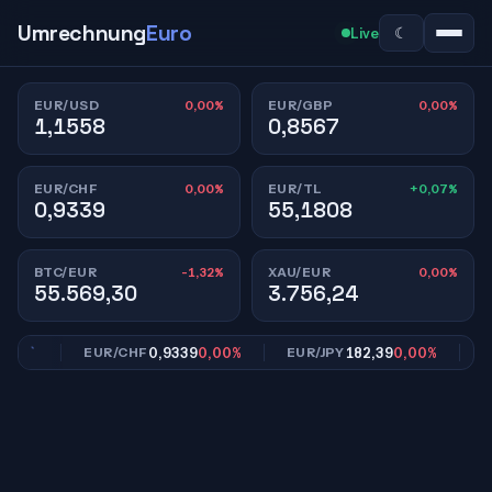
Umrechnung
Euro
☾
Live
0,00%
0,00%
EUR/USD
EUR/GBP
1,1558
0,8567
0,00%
+0,07%
EUR/CHF
EUR/TL
0,9339
55,1808
-1,32%
0,00%
BTC/EUR
XAU/EUR
55.569,30
3.756,24
00%
0,9339
0,00%
182,39
0,00%
EUR/CHF
EUR/JPY
EUR