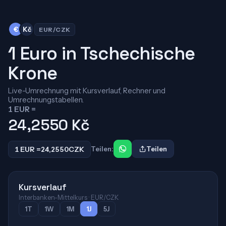
€
Kč
EUR/CZK
1 Euro in Tschechische
Krone
Live-Umrechnung mit Kursverlauf, Rechner und
Umrechnungstabellen.
1 EUR =
24,2550
Kč
1 EUR =
24,2550
CZK
Teilen:
Teilen
Kursverlauf
Interbanken-Mittelkurs · EUR/CZK
1T
1W
1M
1J
5J