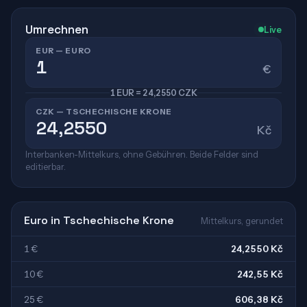
Umrechnen
Live
EUR — EURO
€
1 EUR = 24,2550 CZK
CZK — TSCHECHISCHE KRONE
Kč
Interbanken-Mittelkurs, ohne Gebühren. Beide Felder sind
editierbar.
Euro in Tschechische Krone
Mittelkurs, gerundet
1 €
24,2550 Kč
10 €
242,55 Kč
25 €
606,38 Kč