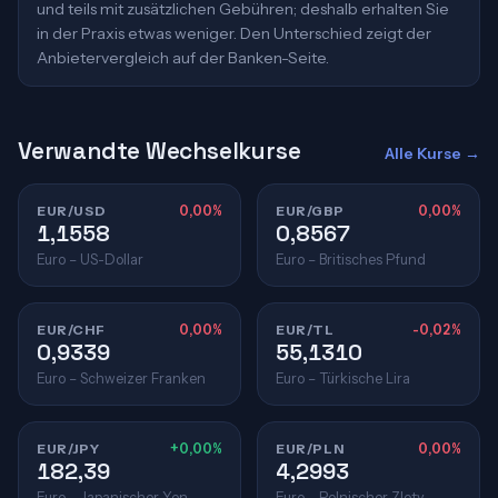
und teils mit zusätzlichen Gebühren; deshalb erhalten Sie
in der Praxis etwas weniger. Den Unterschied zeigt der
Anbietervergleich auf der Banken-Seite.
Verwandte Wechselkurse
Alle Kurse →
EUR/USD
0,00%
EUR/GBP
0,00%
1,1558
0,8567
Euro – US-Dollar
Euro – Britisches Pfund
EUR/CHF
0,00%
EUR/TL
-0,02%
0,9339
55,1310
Euro – Schweizer Franken
Euro – Türkische Lira
EUR/JPY
+0,00%
EUR/PLN
0,00%
182,39
4,2993
Euro – Japanischer Yen
Euro – Polnischer Zloty