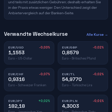
und teils mit zusätzlichen Gebühren; deshalb erhalten Sie
in der Praxis etwas weniger. Den Unterschied zeigt der
Anbietervergleich auf der Banken-Seite.
Verwandte Wechselkurse
Alle Kurse →
EUR/USD
-0,03%
EUR/GBP
-0,02%
1,1553
0,8579
Euro – US-Dollar
Euro – Britisches Pfund
EUR/CHF
-0,07%
EUR/TL
-0,02%
0,9316
54,9770
Euro – Schweizer Franken
Euro – Türkische Lira
EUR/JPY
+0,02%
EUR/PLN
-0,01%
182,18
4,3003
Euro – Japanischer Yen
Euro – Polnischer Zloty