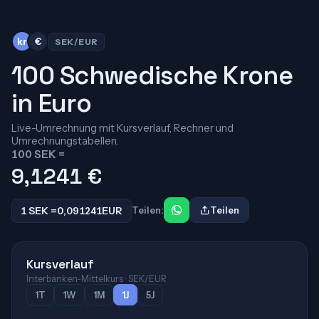
kr
€
SEK/EUR
100 Schwedische Krone
in Euro
Live-Umrechnung mit Kursverlauf, Rechner und
Umrechnungstabellen.
100 SEK =
9,1241
€
1 SEK =
0,091241
EUR
Teilen:
Teilen
Kursverlauf
Interbanken-Mittelkurs · SEK/EUR
1T
1W
1M
1J
5J