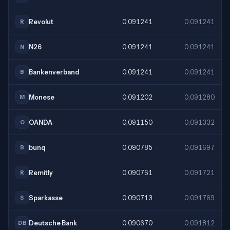
Revolut
0,091241
0,091241
R
N26
0,091241
0,091241
N
Bankenverband
0,091241
0,091241
B
Monese
0,091202
0,091280
M
OANDA
0,091150
0,091332
O
bunq
0,090785
0,091697
B
Remitly
0,090761
0,091721
R
Sparkasse
0,090713
0,091769
S
Deutsche Bank
0,090670
0,091812
DB