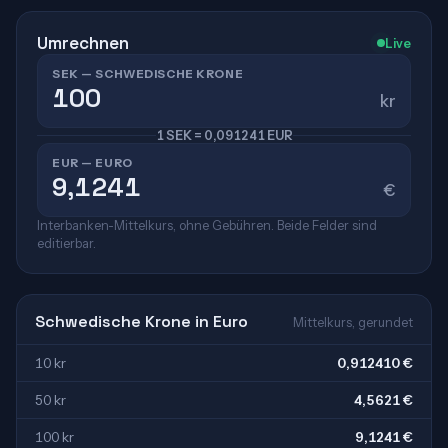
Umrechnen
Live
SEK — SCHWEDISCHE KRONE
kr
1 SEK = 0,091241 EUR
EUR — EURO
€
Interbanken-Mittelkurs, ohne Gebühren. Beide Felder sind
editierbar.
Schwedische Krone in Euro
Mittelkurs, gerundet
10 kr
0,912410 €
50 kr
4,5621 €
100 kr
9,1241 €