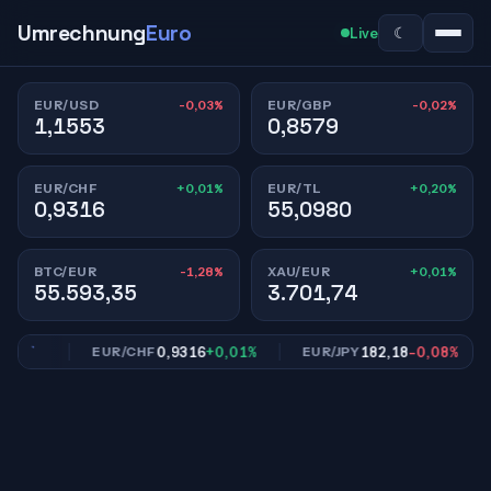
Umrechnung
Euro
☾
Live
-0,03%
-0,02%
EUR/USD
EUR/GBP
1,1553
0,8579
+0,01%
+0,20%
EUR/CHF
EUR/TL
0,9316
55,0980
-1,28%
+0,01%
BTC/EUR
XAU/EUR
55.593,35
3.701,74
,02%
0,9316
+0,01%
182,18
-0,08%
EUR/CHF
EUR/JPY