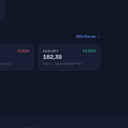
Alle Kurse →
-0,02%
EUR/JPY
+0,00%
182,39
he Lira
Euro – Japanischer Yen