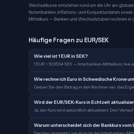
Wechselkurse entstehen rund um die Uhr am globalen
Notenbanken, Inflations- und Konjunkturdaten sowie
Mittelkurs — Banken und Wechselstuben rechnen in d
Häufige Fragen zu EUR/SEK
Wie viel ist 1 EUR in SEK?
1 EUR = 10,9534 SEK — Interbanken-Mittelkurs, live ak
Wie rechne ich Euro in Schwedische Krone u
Geben Sie den Betrag in den Rechner ein; das Ergebn
Wird der EUR/SEK-Kurs in Echtzeit aktualisie
Ja, der Kurs wird sekündlich aktualisiert. Den Verlauf
Warum unterscheidet sich der Bankkurs vom 
Der hier gezeigte Live-Kurs ist der Interbanken-M