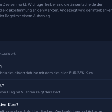
 Devisenmarkt. Wichtige Treiber sind die Zinsentscheide der
 die Risikostimmung an den Märkten. Angezeigt wird der Interbanke
er Regel mit einem Aufschlag.
tualisiert.
m?
is aktualisiert sich live mit dem aktuellen EUR/SEK-Kurs.
rt?
 von 1 Tag bis 5 Jahren zeigt der Chart.
Live-Kurs?
ittelkurs — ohne Aufschlag. Banken, Wechselstuben und Anbieter