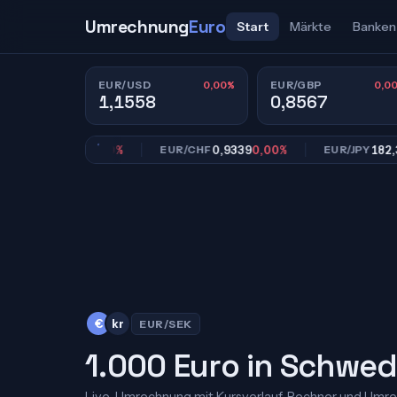
Umrechnung
Euro
Start
Märkte
Banken
0,00%
0,0
EUR/USD
EUR/GBP
1,1558
0,8567
0,8567
0,00%
0,9339
0,00%
182,39
0,
GBP
EUR/CHF
EUR/JPY
€
kr
EUR/SEK
1.000 Euro in Schwe