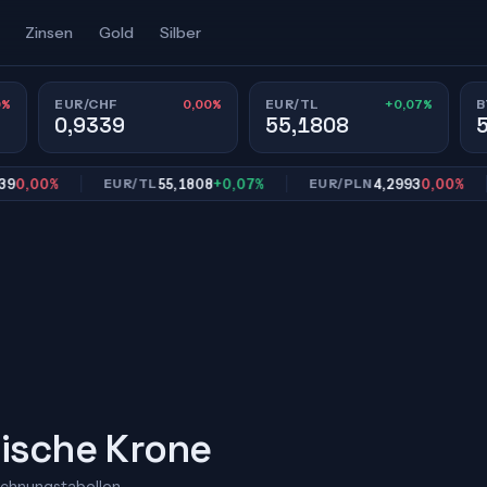
Zinsen
Gold
Silber
0%
0,00%
+0,07%
EUR/CHF
EUR/TL
B
0,9339
55,1808
00%
55,1808
+0,07%
4,2993
0,00%
EUR/TL
EUR/PLN
E
dische Krone