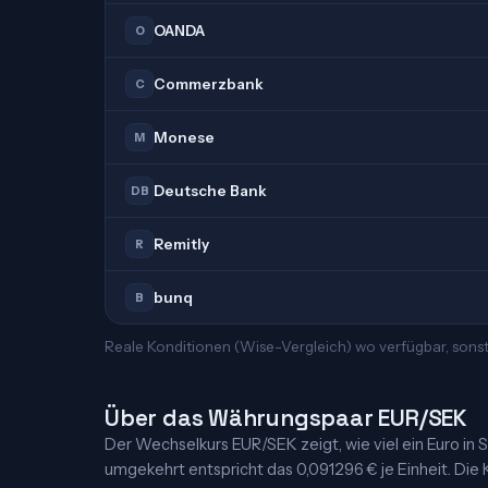
OANDA
O
Commerzbank
C
Monese
M
Deutsche Bank
DB
Remitly
R
bunq
B
Reale Konditionen (Wise-Vergleich) wo verfügbar, sonst
Über das Währungspaar EUR/SEK
Der Wechselkurs EUR/SEK zeigt, wie viel ein Euro in S
umgekehrt entspricht das 0,091296 € je Einheit. Die K