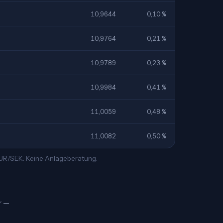
10,9644
0,10 %
10,9764
0,21 %
10,9789
0,23 %
10,9984
0,41 %
11,0059
0,48 %
11,0082
0,50 %
 EUR/SEK. Keine Anlageberatung.
r —