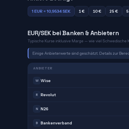
1 EUR = 10,9534 SEK
1 €
10 €
25 €
5
EUR/SEK bei Banken & Anbietern
Typische Kurse inklusive Marge — wie viel Schwedische K
Einige Anbieterwerte sind geschätzt. Details zur Ber
ANBIETER
Wise
W
Revolut
R
N26
N
Bankenverband
B