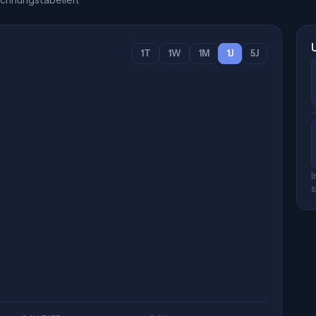
chnungstabellen.
1T
1W
1M
1J
5J
I
s