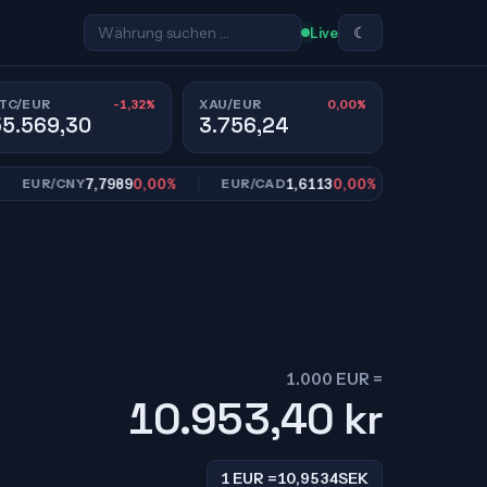
☾
Live
-1,32%
0,00%
TC/EUR
XAU/EUR
55.569,30
3.756,24
7,7989
0,00%
1,6113
0,00%
10,9
UR/CNY
EUR/CAD
EUR/SEK
1.000 EUR =
10.953,40
kr
1 EUR =
10,9534
SEK