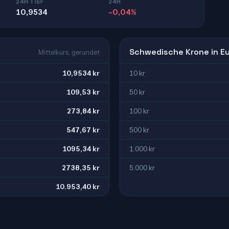
24H TIEF
24H
10,9534
-0,04%
Schwedische Krone in E
Mittelkurs, gerundet
10,9534 kr
10 kr
109,53 kr
50 kr
273,84 kr
100 kr
547,67 kr
500 kr
1095,34 kr
1.000 kr
2738,35 kr
5.000 kr
10.953,40 kr