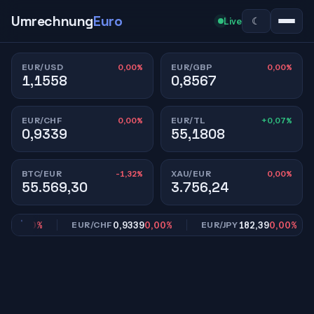
Umrechnung
Euro
☾
Live
0,00%
0,00%
EUR/USD
EUR/GBP
1,1558
0,8567
0,00%
+0,07%
EUR/CHF
EUR/TL
0,9339
55,1808
-1,32%
0,00%
BTC/EUR
XAU/EUR
55.569,30
3.756,24
67
0,00%
0,9339
0,00%
182,39
0,00%
EUR/CHF
EUR/JPY