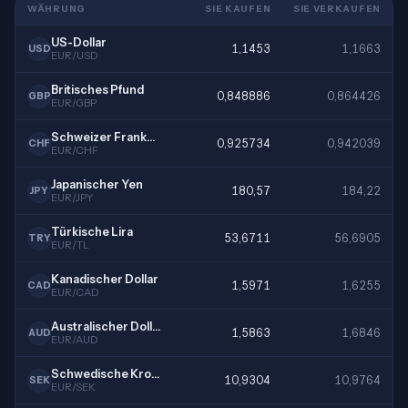
WÄHRUNG
SIE KAUFEN
SIE VERKAUFEN
US-Dollar
1,1453
1,1663
USD
EUR/USD
Britisches Pfund
0,848886
0,864426
GBP
EUR/GBP
Schweizer Franken
0,925734
0,942039
CHF
EUR/CHF
Japanischer Yen
180,57
184,22
JPY
EUR/JPY
Türkische Lira
53,6711
56,6905
TRY
EUR/TL
Kanadischer Dollar
1,5971
1,6255
CAD
EUR/CAD
Australischer Dollar
1,5863
1,6846
AUD
EUR/AUD
Schwedische Krone
10,9304
10,9764
SEK
EUR/SEK