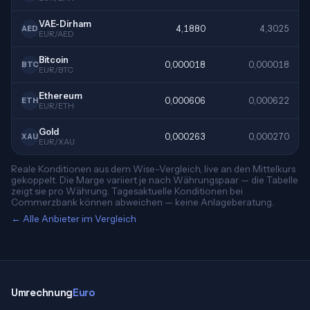
VAE-Dirham
4,1880
4,3025
AED
EUR/AED
Bitcoin
0,000018
0,000018
BTC
EUR/BTC
Ethereum
0,000606
0,000622
ETH
EUR/ETH
Gold
0,000263
0,000270
XAU
EUR/XAU
Reale Konditionen aus dem Wise-Vergleich, live an den Mittelkurs
gekoppelt. Die Marge variiert je nach Währungspaar — die Tabelle
zeigt sie pro Währung. Tagesaktuelle Konditionen bei
Commerzbank können abweichen — keine Anlageberatung.
← Alle Anbieter im Vergleich
Umrechnung
Euro