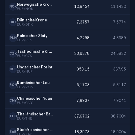
Norwegische Krone
10,8454
11,1420
NOK
EUR/NOK
Dänische Krone
7,3757
7,5774
DKK
EUR/DKK
Polnischer Zloty
4,2298
4,3689
PLN
EUR/PLN
Tschechische Krone
23,9278
24,5822
CZK
EUR/CZK
Ungarischer Forint
358,15
367,95
HUF
EUR/HUF
Rumänischer Leu
5,1703
5,3117
RON
EUR/RON
Chinesischer Yuan
7,6937
7,9041
CNY
EUR/CNY
Thailändischer Baht
37,6702
38,7004
THB
EUR/THB
Südafrikanischer Rand
18,3973
18,9004
ZAR
EUR/ZAR