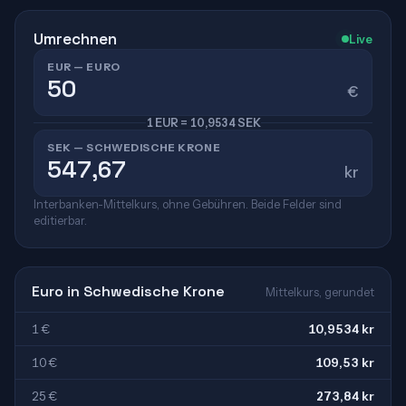
Umrechnen
Live
EUR — EURO
€
1 EUR = 10,9534 SEK
SEK — SCHWEDISCHE KRONE
kr
Interbanken-Mittelkurs, ohne Gebühren. Beide Felder sind
editierbar.
Euro in Schwedische Krone
Mittelkurs, gerundet
1 €
10,9534 kr
10 €
109,53 kr
25 €
273,84 kr