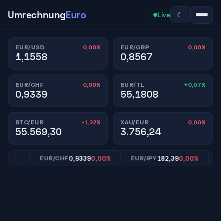
Umrechnung
Euro
☾
Live
0,00%
0,00%
EUR/USD
EUR/GBP
1,1558
0,8567
0,00%
+0,07%
EUR/CHF
EUR/TL
0,9339
55,1808
-1,32%
0,00%
BTC/EUR
XAU/EUR
55.569,30
3.756,24
00%
0,9339
0,00%
182,39
0,00%
EUR/CHF
EUR/JPY
EU