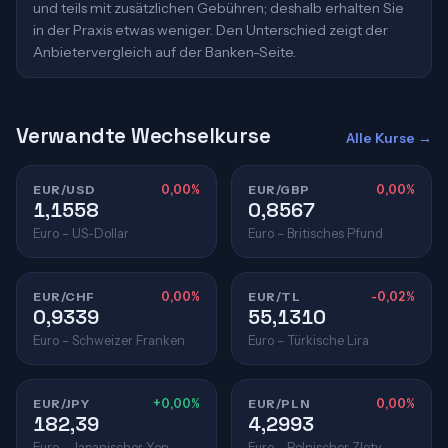
und teils mit zusätzlichen Gebühren; deshalb erhalten Sie
in der Praxis etwas weniger. Den Unterschied zeigt der
Anbietervergleich auf der Banken-Seite.
Verwandte Wechselkurse
Alle Kurse →
EUR/USD
0,00%
EUR/GBP
0,00%
1,1558
0,8567
Euro – US-Dollar
Euro – Britisches Pfund
EUR/CHF
0,00%
EUR/TL
-0,02%
0,9339
55,1310
Euro – Schweizer Franken
Euro – Türkische Lira
EUR/JPY
+0,00%
EUR/PLN
0,00%
182,39
4,2993
Euro – Japanischer Yen
Euro – Polnischer Zloty