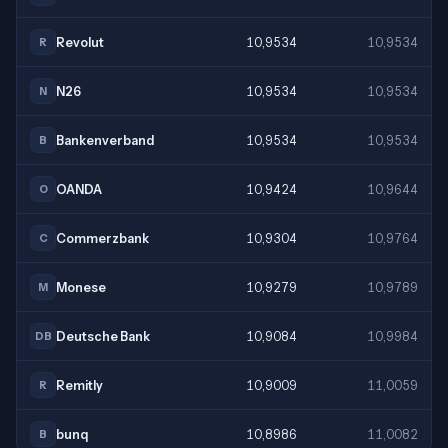
Revolut
10,9534
10,9534
R
N26
10,9534
10,9534
N
Bankenverband
10,9534
10,9534
B
OANDA
10,9424
10,9644
O
Commerzbank
10,9304
10,9764
C
Monese
10,9279
10,9789
M
Deutsche Bank
10,9084
10,9984
DB
Remitly
10,9009
11,0059
R
bunq
10,8986
11,0082
B