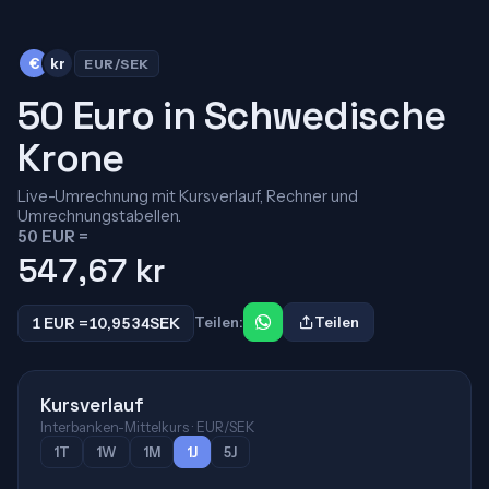
€
kr
EUR/SEK
50 Euro in Schwedische
Krone
Live-Umrechnung mit Kursverlauf, Rechner und
Umrechnungstabellen.
50 EUR =
547,67
kr
1 EUR =
10,9534
SEK
Teilen:
Teilen
Kursverlauf
Interbanken-Mittelkurs · EUR/SEK
1T
1W
1M
1J
5J