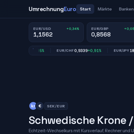
Umrechnung
Euro
Start
Märkte
Banken
+0,34%
+0,0
EUR/USD
EUR/GBP
1,1562
0,8568
0,8568
+0,05%
0,9339
+0,91%
182,18
GBP
EUR/CHF
EUR/JPY
kr
€
SEK/EUR
Schwedische Krone /
Echtzeit-Wechselkurs mit Kursverlauf, Rechner und 