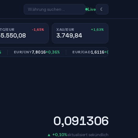
☾
Live
-1,65%
+1,63%
TC/EUR
XAU/EUR
55.550,08
3.749,84
7,8016
+0,36%
1,6116
+0,88%
EUR/CNY
EUR/CAD
EUR/SEK
0,091306
▲ +0,10%
aktualisiert sekündlich