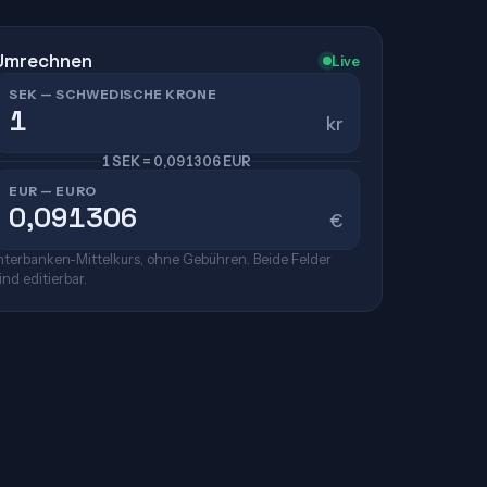
Umrechnen
Live
SEK — SCHWEDISCHE KRONE
kr
1 SEK = 0,091306 EUR
EUR — EURO
€
nterbanken-Mittelkurs, ohne Gebühren. Beide Felder
ind editierbar.