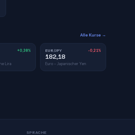
Alle Kurse →
+0,38%
EUR/JPY
-0,21%
182,18
he Lira
Euro – Japanischer Yen
SPRACHE