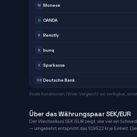
Monese
M
OANDA
O
Remitly
R
bunq
B
Sparkasse
S
Deutsche Bank
DB
Reale Konditionen (Wise-Vergleich) wo verfügbar, sonst
Über das Währungspaar SEK/EUR
Der Wechselkurs SEK/EUR zeigt, wie viel ein Schwedisc
— umgekehrt entspricht das 10,9522 kr je Einheit. Die