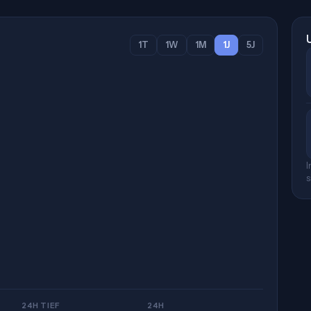
1T
1W
1M
1J
5J
I
s
24H TIEF
24H