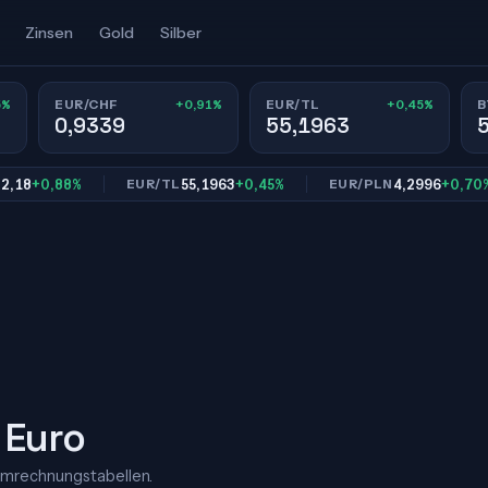
Zinsen
Gold
Silber
5%
+0,91%
+0,45%
EUR/CHF
EUR/TL
B
0,9339
55,1963
+0,88%
55,1963
+0,45%
4,2996
+0,70%
EUR/TL
EUR/PLN
 Euro
Umrechnungstabellen.