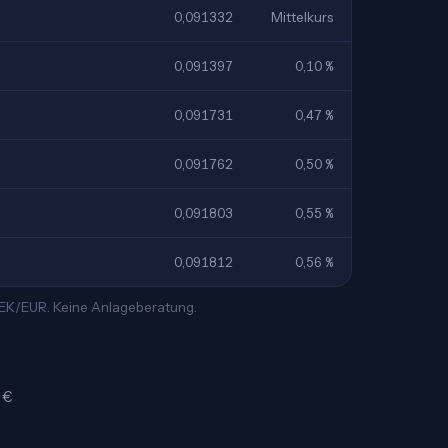
0,091332
Mittelkurs
0,091397
0,10 %
0,091731
0,47 %
0,091762
0,50 %
0,091803
0,55 %
0,091812
0,56 %
 SEK/EUR. Keine Anlageberatung.
 €