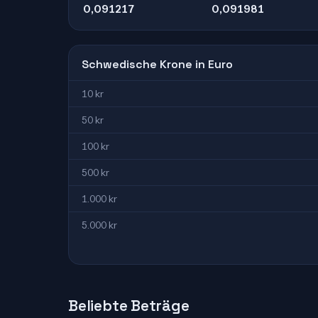
0,091217
0,091981
Schwedische Krone in Euro
10 kr
50 kr
100 kr
500 kr
1.000 kr
5.000 kr
Beliebte Beträge