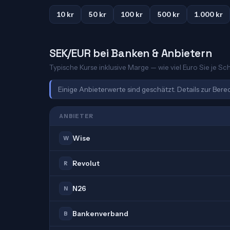
10 kr
50 kr
100 kr
500 kr
1.000 kr
SEK/EUR bei Banken & Anbietern
Typische Kurse inklusive Marge — wie viel Euro Sie je S
Einige Anbieterwerte sind geschätzt. Details zur Ber
ANBIETER
Wise
W
Revolut
R
N26
N
Bankenverband
B