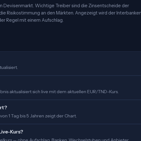
 Devisenmarkt. Wichtige Treiber sind die Zinsentscheide der
 die Risikostimmung an den Märkten. Angezeigt wird der Interbanke
er Regel mit einem Aufschlag.
ualisiert.
nis aktualisiert sich live mit dem aktuellen EUR/TND-Kurs.
rt?
 von 1 Tag bis 5 Jahren zeigt der Chart.
Live-Kurs?
ittelkurs — ohne Aufschlag. Banken, Wechselstuben und Anbieter