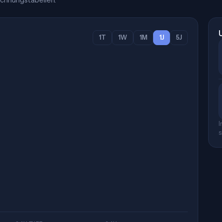
chnungstabellen.
1T
1W
1M
1J
5J
I
s