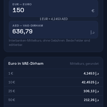
EUR — EURO
€
1 EUR = 4,2453 AED
AED — VAE-DIRHAM
د.إ
Interbanken-Mittelkurs, ohne Gebühren. Beide Felder sind
editierbar.
Euro in VAE-Dirham
Mittelkurs, gerundet
1 €
4,2453 د.إ
10 €
42,4525 د.إ
25 €
106,13 د.إ
50 €
212,26 د.إ