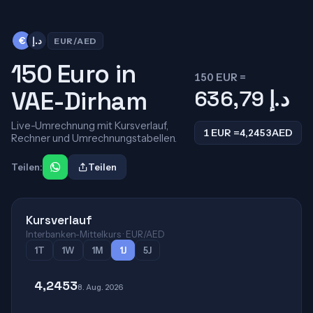
€
د.إ
EUR/AED
150 Euro in
150 EUR =
VAE-Dirham
636,79
د.إ
Live-Umrechnung mit Kursverlauf,
1 EUR =
4,2453
AED
Rechner und Umrechnungstabellen.
Teilen:
Teilen
Kursverlauf
Interbanken-Mittelkurs · EUR/AED
1T
1W
1M
1J
5J
4,2453
8. Aug. 2026