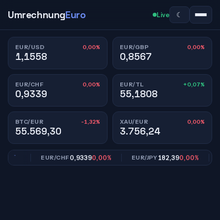
Umrechnung
Euro
☾
Live
0,00%
0,00%
EUR/USD
EUR/GBP
1,1558
0,8567
0,00%
+0,07%
EUR/CHF
EUR/TL
0,9339
55,1808
-1,32%
0,00%
BTC/EUR
XAU/EUR
55.569,30
3.756,24
,00%
0,9339
0,00%
182,39
0,00%
EUR/CHF
EUR/JPY
EU