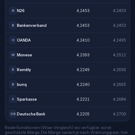
N26
4,2453
4,2453
N
Bankenverband
4,2453
4,2453
B
OANDA
4,2410
4,2495
O
Monese
4,2393
4,2512
M
Remitly
4,2249
4,2656
R
bunq
4,2240
4,2665
B
Sparkasse
4,2221
4,2684
S
Deutsche Bank
4,2205
4,2700
DB
Reale Konditionen (Wise-Vergleich) wo verfügbar, sonst
geschätzte Marge. Die Marge variiert je nach Währungspaar; hier