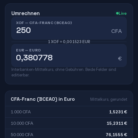
Umrechnen
Live
XOF — CFA-FRANC (BCEAO)
CFA
1 XOF = 0,001523 EUR
EUR — EURO
€
Interbanken-Mittelkurs, ohne Gebühren. Beide Felder sind
editierbar.
CFA-Franc (BCEAO) in Euro
Mittelkurs, gerundet
1.000 CFA
1,5231 €
10.000 CFA
15,2311 €
50.000 CFA
76,1555 €