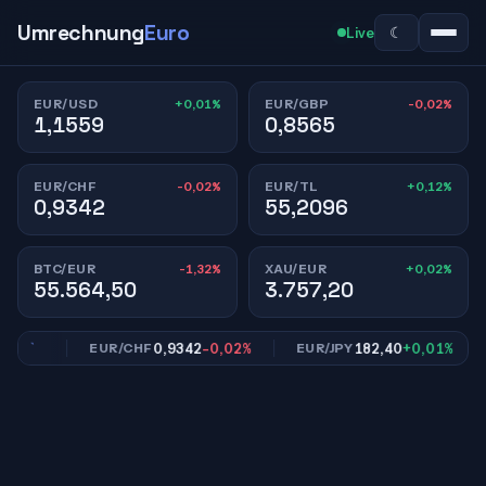
Umrechnung
Euro
☾
Live
+0,01%
-0,02%
EUR/USD
EUR/GBP
1,1559
0,8565
-0,02%
+0,12%
EUR/CHF
EUR/TL
0,9342
55,2096
-1,32%
+0,02%
BTC/EUR
XAU/EUR
55.564,50
3.757,20
02%
0,9342
-0,02%
182,40
+0,01%
EUR/CHF
EUR/JPY
E