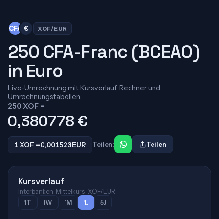
CFA
€
XOF/EUR
250 CFA-Franc (BCEAO)
in Euro
Live-Umrechnung mit Kursverlauf, Rechner und
Umrechnungstabellen.
250 XOF =
0,380778
€
1 XOF =
0,001523
EUR
Teilen:
Teilen
Kursverlauf
Interbanken-Mittelkurs · XOF/EUR
1T
1W
1M
1J
5J