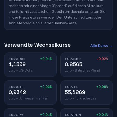
— ohne Aufschlag. Banken, Wechselstuben und Anbieter
rechnen mit einer Marge (Spread) auf diesen Mittelkurs
und teils mit zusätzlichen Gebühren; deshalb erhalten Sie
in der Praxis etwas weniger. Den Unterschied zeigt der
Anbietervergleich auf der Banken-Seite.
Verwandte Wechselkurse
Alle Kurse →
EUR/USD
+0,01%
EUR/GBP
-0,02%
1,1559
0,8565
Euro – US-Dollar
Euro – Britisches Pfund
EUR/CHF
+0,03%
EUR/TL
+0,08%
0,9342
55,1869
Euro – Schweizer Franken
Euro – Türkische Lira
EUR/JPY
+0,01%
EUR/PLN
+0,01%