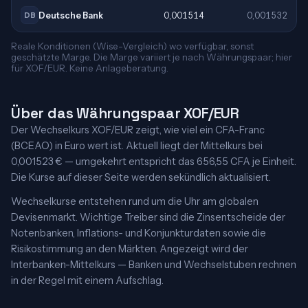
Deutsche Bank
0,001514
0,001532
DB
Reale Konditionen (Wise-Vergleich) wo verfügbar, sonst
geschätzte Marge. Die Marge variiert je nach Währungspaar; hier
für XOF/EUR. Keine Anlageberatung.
Über das Währungspaar XOF/EUR
Der Wechselkurs XOF/EUR zeigt, wie viel ein CFA-Franc
(BCEAO) in Euro wert ist. Aktuell liegt der Mittelkurs bei
0,001523 € — umgekehrt entspricht das 656,55 CFA je Einheit.
Die Kurse auf dieser Seite werden sekündlich aktualisiert.
Wechselkurse entstehen rund um die Uhr am globalen
Devisenmarkt. Wichtige Treiber sind die Zinsentscheide der
Notenbanken, Inflations- und Konjunkturdaten sowie die
Risikostimmung an den Märkten. Angezeigt wird der
Interbanken-Mittelkurs — Banken und Wechselstuben rechnen
in der Regel mit einem Aufschlag.