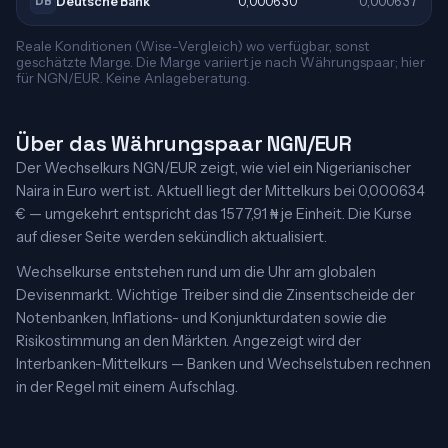
Deutsche Bank
0,000630
0,000637
DB
Reale Konditionen (Wise-Vergleich) wo verfügbar, sonst
geschätzte Marge. Die Marge variiert je nach Währungspaar; hier
für NGN/EUR. Keine Anlageberatung.
Über das Währungspaar NGN/EUR
Der Wechselkurs NGN/EUR zeigt, wie viel ein Nigerianischer
Naira in Euro wert ist. Aktuell liegt der Mittelkurs bei 0,000634
€ — umgekehrt entspricht das 1577,91 ₦ je Einheit. Die Kurse
auf dieser Seite werden sekündlich aktualisiert.
Wechselkurse entstehen rund um die Uhr am globalen
Devisenmarkt. Wichtige Treiber sind die Zinsentscheide der
Notenbanken, Inflations- und Konjunkturdaten sowie die
Risikostimmung an den Märkten. Angezeigt wird der
Interbanken-Mittelkurs — Banken und Wechselstuben rechnen
in der Regel mit einem Aufschlag.