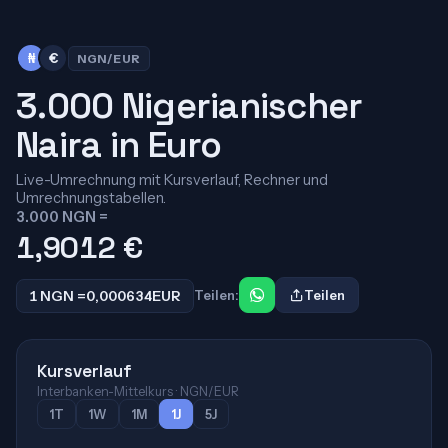
₦
€
NGN/EUR
3.000 Nigerianischer
Naira in Euro
Live-Umrechnung mit Kursverlauf, Rechner und
Umrechnungstabellen.
3.000 NGN =
1,9012
€
1 NGN =
0,000634
EUR
Teilen:
Teilen
Kursverlauf
Interbanken-Mittelkurs · NGN/EUR
1T
1W
1M
1J
5J