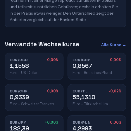
rechnen mit einer Marge (Spread) auf diesen Mittelkurs
und teils mit zusätzlichen Gebühren; deshalb erhalten Sie
in der Praxis etwas weniger. Den Unterschied zeigt der
Anbietervergleich auf der Banken-Seite.
Verwandte Wechselkurse
Alle Kurse →
EUR/USD
0,00%
EUR/GBP
0,00%
1,1558
0,8567
Euro – US-Dollar
Euro – Britisches Pfund
EUR/CHF
0,00%
EUR/TL
-0,02%
0,9339
55,1310
Euro – Schweizer Franken
Euro – Türkische Lira
EUR/JPY
+0,00%
EUR/PLN
0,00%
182,39
4,2993