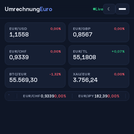
Umrechnung
Euro
☾
Live
0,00%
0,00%
EUR/USD
EUR/GBP
1,1558
0,8567
0,00%
+0,07%
EUR/CHF
EUR/TL
0,9339
55,1808
-1,32%
0,00%
BTC/EUR
XAU/EUR
55.569,30
3.756,24
00%
0,9339
0,00%
182,39
0,00%
EUR/CHF
EUR/JPY
EUR