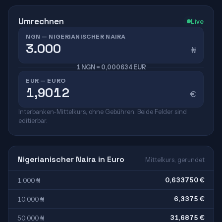
Umrechnen
Live
NGN — NIGERIANISCHER NAIRA
₦
1 NGN = 0,000634 EUR
EUR — EURO
€
Interbanken-Mittelkurs, ohne Gebühren. Beide Felder sind
editierbar.
Nigerianischer Naira in Euro
Mittelkurs, gerundet
0,633750 €
1.000 ₦
6,3375 €
10.000 ₦
31,6875 €
50.000 ₦