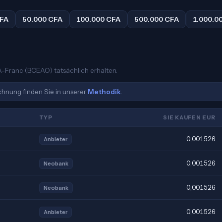
CFA
50.000 CFA
100.000 CFA
500.000 CFA
1.000.0
FA-Franc (BCEAO) tatsächlich erhalten.
echnung finden Sie in unserer
Methodik
.
TYP
SIE KAUFEN EUR
0,001526
Anbieter
0,001526
Neobank
0,001526
Neobank
0,001526
Anbieter