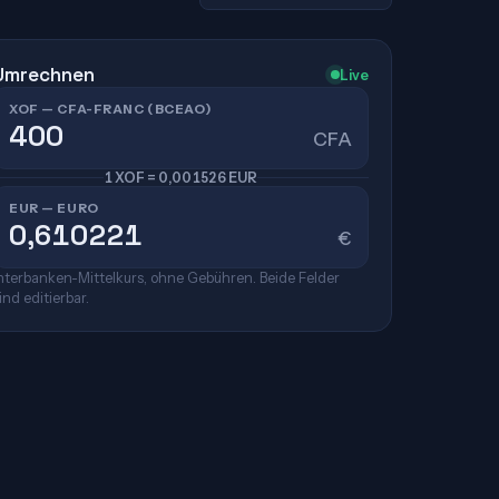
Umrechnen
Live
XOF — CFA-FRANC (BCEAO)
CFA
1 XOF = 0,001526 EUR
EUR — EURO
€
nterbanken-Mittelkurs, ohne Gebühren. Beide Felder
ind editierbar.