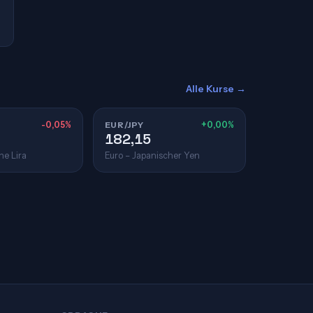
Alle Kurse →
-0,05%
EUR/JPY
+0,00%
182,15
he Lira
Euro – Japanischer Yen