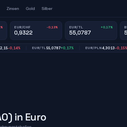
Zinsen
Gold
Silber
1%
-0,13%
+0,17%
EUR/CHF
EUR/TL
B
0,9322
55,0787
0,14%
55,0787
+0,17%
4,3013
-0,15%
EUR/TL
EUR/PLN
O) in Euro