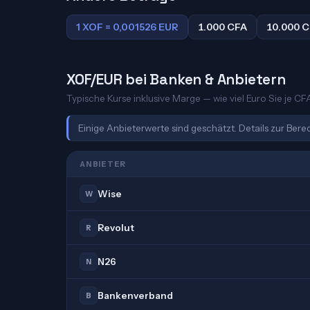
1 XOF = 0,001526 EUR
1.000 CFA
10.000 
XOF/EUR bei Banken & Anbietern
Typische Kurse inklusive Marge — wie viel Euro Sie je C
Einige Anbieterwerte sind geschätzt. Details zur Ber
ANBIETER
Wise
W
Revolut
R
N26
N
Bankenverband
B