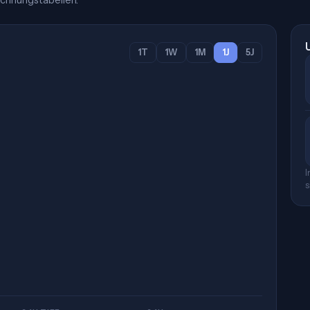
chnungstabellen.
1T
1W
1M
1J
5J
I
s