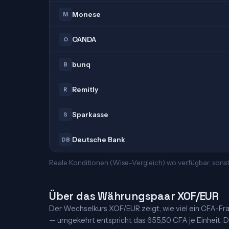
Monese
M
OANDA
O
bunq
B
Remitly
R
Sparkasse
S
Deutsche Bank
DB
Reale Konditionen (Wise-Vergleich) wo verfügbar, sonst
Über das Währungspaar XOF/EUR
Der Wechselkurs XOF/EUR zeigt, wie viel ein CFA-Fran
— umgekehrt entspricht das 655,50 CFA je Einheit. Di