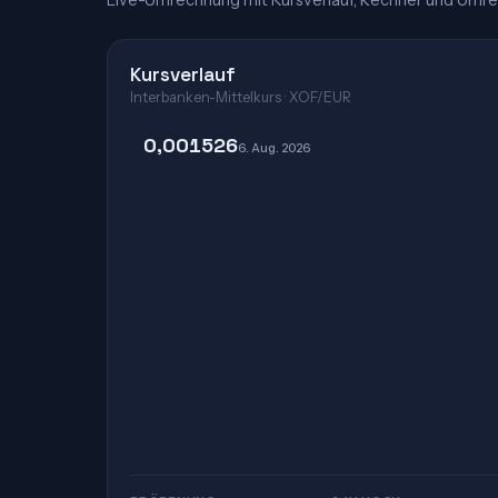
Live-Umrechnung mit Kursverlauf, Rechner und Umre
Kursverlauf
Interbanken-Mittelkurs · XOF/EUR
0,001526
6. Aug. 2026