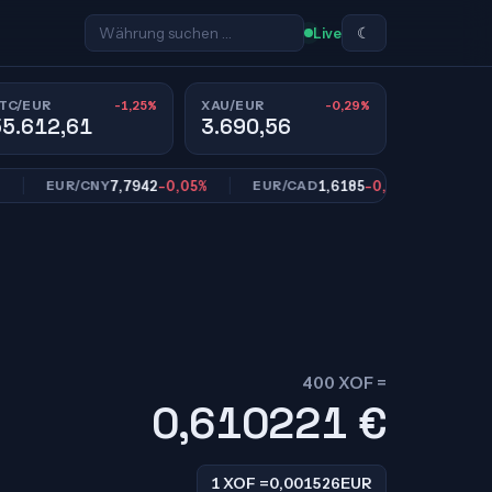
☾
Live
-1,25%
-0,29%
TC/EUR
XAU/EUR
55.612,61
3.690,56
7,7942
-0,05%
1,6185
-0,10%
EUR/CNY
EUR/CAD
EUR/SEK
400 XOF =
0,610221
€
1 XOF =
0,001526
EUR