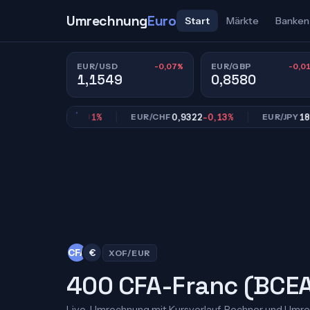
Umrechnung
Euro
Start
Märkte
Banken
-0,07%
-0,0
EUR/USD
EUR/GBP
1,1549
0,8580
0,8580
-0,01%
0,9322
-0,13%
182,15
-
GBP
EUR/CHF
EUR/JPY
CFA
€
XOF/EUR
400 CFA-Franc (BCEA