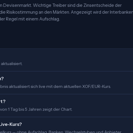
 Devisenmarkt. Wichtige Treiber sind die Zinsentscheide der
 die Risikostimmung an den Märkten. Angezeigt wird der Interbanke
er Regel mit einem Aufschlag.
aktualisiert.
m?
is aktualisiert sich live mit dem aktuellen XOF/EUR-Kurs.
rt?
 von 1 Tag bis 5 Jahren zeigt der Chart.
Live-Kurs?
ittelkurs — ohne Aufschlag. Banken, Wechselstuben und Anbieter