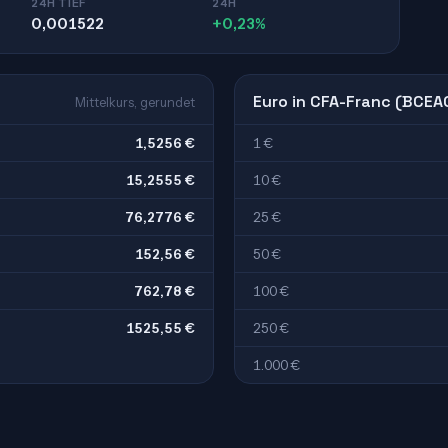
24H TIEF
24H
0,001522
+0,23%
Euro in CFA-Franc (BCEA
Mittelkurs, gerundet
1,5256 €
1 €
15,2555 €
10 €
76,2776 €
25 €
152,56 €
50 €
762,78 €
100 €
1525,55 €
250 €
1.000 €