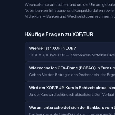
Wechselkurse entstehen rund um die Uhr am globalen
Notenbanken, Inflations- und Konjunkturdaten sowie
Mittelkurs — Banken und Wechselstuben rechnen in d
Häufige Fragen zu XOF/EUR
Wie viel ist 1 XOF in EUR?
1 XOF = 0,001526 EUR — Interbanken-Mittelkurs, live 
Wie rechne ich CFA-Franc (BCEAO) in Euro u
Geben Sie den Betrag in den Rechner ein; das Ergebn
Wird der XOF/EUR-Kurs in Echtzeit aktualisie
Ja, der Kurs wird sekündlich aktualisiert. Den Verlauf
Warum unterscheidet sich der Bankkurs vom 
Der hier gezeigte Live-Kurs ist der Interbanken-M