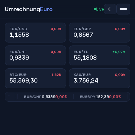
Umrechnung
Euro
☾
Live
0,00%
0,00%
EUR/USD
EUR/GBP
1,1558
0,8567
0,00%
+0,07%
EUR/CHF
EUR/TL
0,9339
55,1808
-1,32%
0,00%
BTC/EUR
XAU/EUR
55.569,30
3.756,24
00%
0,9339
0,00%
182,39
0,00%
EUR/CHF
EUR/JPY
EU