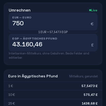
Umrechnen
Live
EUR — EURO
€
1 EUR = 57,5473 EGP
EGP — ÄGYPTISCHES PFUND
£
Interbanken-Mittelkurs, ohne Gebühren. Beide Felder sind
editierbar.
Euro in Ägyptisches Pfund
Mittelkurs, gerundet
1 €
57,5473 £
10 €
575,47 £
25 €
1438,68 £