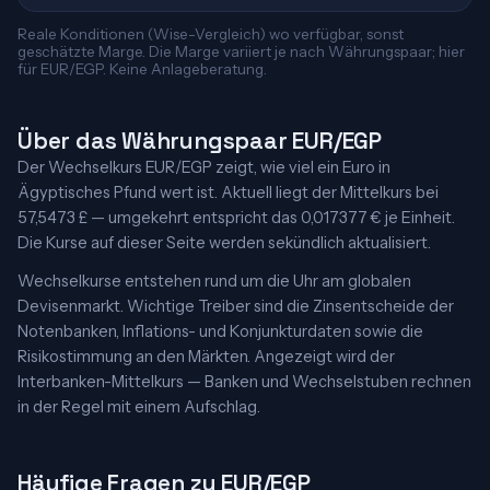
Reale Konditionen (Wise-Vergleich) wo verfügbar, sonst
geschätzte Marge. Die Marge variiert je nach Währungspaar; hier
für EUR/EGP. Keine Anlageberatung.
Über das Währungspaar EUR/EGP
Der Wechselkurs EUR/EGP zeigt, wie viel ein Euro in
Ägyptisches Pfund wert ist. Aktuell liegt der Mittelkurs bei
57,5473 £ — umgekehrt entspricht das 0,017377 € je Einheit.
Die Kurse auf dieser Seite werden sekündlich aktualisiert.
Wechselkurse entstehen rund um die Uhr am globalen
Devisenmarkt. Wichtige Treiber sind die Zinsentscheide der
Notenbanken, Inflations- und Konjunkturdaten sowie die
Risikostimmung an den Märkten. Angezeigt wird der
Interbanken-Mittelkurs — Banken und Wechselstuben rechnen
in der Regel mit einem Aufschlag.
Häufige Fragen zu EUR/EGP