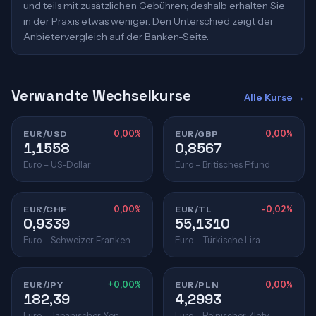
und teils mit zusätzlichen Gebühren; deshalb erhalten Sie
in der Praxis etwas weniger. Den Unterschied zeigt der
Anbietervergleich auf der Banken-Seite.
Verwandte Wechselkurse
Alle Kurse →
EUR/USD
0,00%
EUR/GBP
0,00%
1,1558
0,8567
Euro – US-Dollar
Euro – Britisches Pfund
EUR/CHF
0,00%
EUR/TL
-0,02%
0,9339
55,1310
Euro – Schweizer Franken
Euro – Türkische Lira
EUR/JPY
+0,00%
EUR/PLN
0,00%
182,39
4,2993
Euro – Japanischer Yen
Euro – Polnischer Zloty