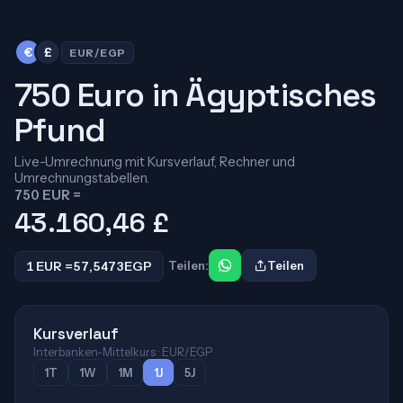
€
£
EUR/EGP
750 Euro in Ägyptisches
Pfund
Live-Umrechnung mit Kursverlauf, Rechner und
Umrechnungstabellen.
750 EUR =
43.160,46
£
1 EUR =
57,5473
EGP
Teilen:
Teilen
Kursverlauf
Interbanken-Mittelkurs · EUR/EGP
1T
1W
1M
1J
5J