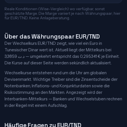
Reale Konditionen (Wise-Vergleich) wo verfügbar, sonst
geschätzte Marge. Die Marge variiert je nach Währungspaar; hier
für EUR/TND. Keine Anlageberatung.
Über das Währungspaar EUR/TND
Der Wechselkurs EUR/TND zeigt, wie viel ein Euro in
Tunesischer Dinar wert ist. Aktuell liegt der Mittelkurs bei
3,3859 د.ت — umgekehrt entspricht das 0,295341 € je Einheit.
Die Kurse auf dieser Seite werden sekündlich aktualisiert.
Wechselkurse entstehen rund um die Uhr am globalen
Devisenmarkt. Wichtige Treiber sind die Zinsentscheide der
Notenbanken, Inflations- und Konjunkturdaten sowie die
Risikostimmung an den Märkten. Angezeigt wird der
Interbanken-Mittelkurs — Banken und Wechselstuben rechnen
in der Regel mit einem Aufschlag.
Häufige Fragen zu EUR/TND