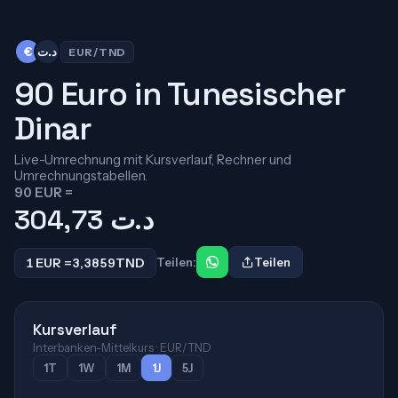
€
د.ت
EUR/TND
90 Euro in Tunesischer
Dinar
Live-Umrechnung mit Kursverlauf, Rechner und
Umrechnungstabellen.
90 EUR =
304,73
د.ت
1 EUR =
3,3859
TND
Teilen:
Teilen
Kursverlauf
Interbanken-Mittelkurs · EUR/TND
1T
1W
1M
1J
5J