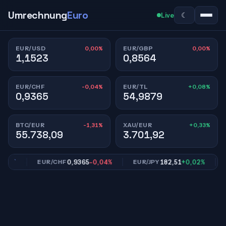
Umrechnung
Euro
☾
Live
0,00%
0,00%
EUR/USD
EUR/GBP
1,1523
0,8564
-0,04%
+0,08%
EUR/CHF
EUR/TL
0,9365
54,9879
-1,31%
+0,33%
BTC/EUR
XAU/EUR
55.738,09
3.701,92
0%
0,9365
-0,04%
182,51
+0,02%
EUR/CHF
EUR/JPY
EU