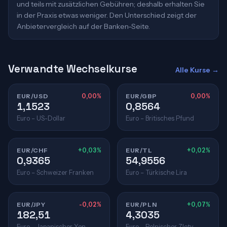
und teils mit zusätzlichen Gebühren; deshalb erhalten Sie
in der Praxis etwas weniger. Den Unterschied zeigt der
Anbietervergleich auf der Banken-Seite.
Verwandte Wechselkurse
Alle Kurse →
EUR/USD
0,00%
EUR/GBP
0,00%
1,1523
0,8564
Euro – US-Dollar
Euro – Britisches Pfund
EUR/CHF
+0,03%
EUR/TL
+0,02%
0,9365
54,9556
Euro – Schweizer Franken
Euro – Türkische Lira
EUR/JPY
-0,02%
EUR/PLN
+0,07%
182,51
4,3035
Euro – Japanischer Yen
Euro – Polnischer Zloty