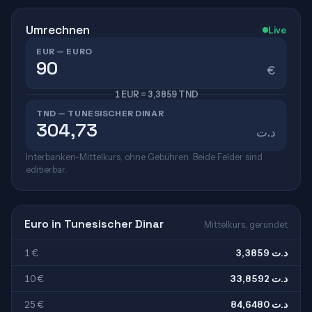
Umrechnen
Live
EUR — EURO
€
1 EUR = 3,3859 TND
TND — TUNESISCHER DINAR
د.ت
Interbanken-Mittelkurs, ohne Gebühren. Beide Felder sind
editierbar.
Euro in Tunesischer Dinar
Mittelkurs, gerundet
1 €
3,3859 د.ت
10 €
33,8592 د.ت
25 €
84,6480 د.ت