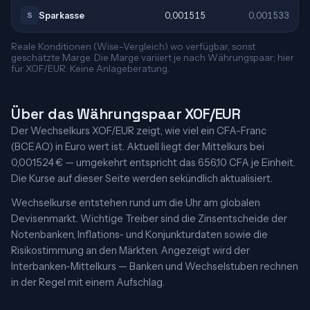
Sparkasse
0,001515
0,001533
S
Reale Konditionen (Wise-Vergleich) wo verfügbar, sonst
geschätzte Marge. Die Marge variiert je nach Währungspaar; hier
für XOF/EUR. Keine Anlageberatung.
Über das Währungspaar XOF/EUR
Der Wechselkurs XOF/EUR zeigt, wie viel ein CFA-Franc
(BCEAO) in Euro wert ist. Aktuell liegt der Mittelkurs bei
0,001524 € — umgekehrt entspricht das 656,10 CFA je Einheit.
Die Kurse auf dieser Seite werden sekündlich aktualisiert.
Wechselkurse entstehen rund um die Uhr am globalen
Devisenmarkt. Wichtige Treiber sind die Zinsentscheide der
Notenbanken, Inflations- und Konjunkturdaten sowie die
Risikostimmung an den Märkten. Angezeigt wird der
Interbanken-Mittelkurs — Banken und Wechselstuben rechnen
in der Regel mit einem Aufschlag.