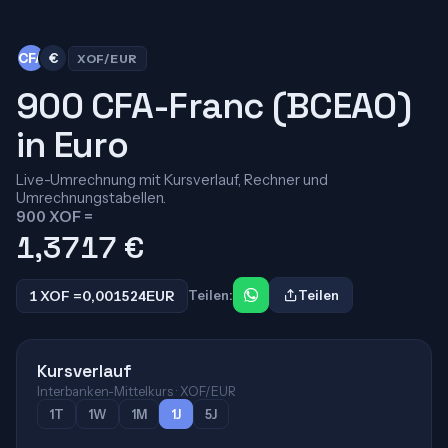
CFA
€
XOF/EUR
900 CFA-Franc (BCEAO)
in Euro
Live-Umrechnung mit Kursverlauf, Rechner und
Umrechnungstabellen.
900 XOF =
1,3717
€
1 XOF =
0,001524
EUR
Teilen:
Teilen
Kursverlauf
Interbanken-Mittelkurs · XOF/EUR
1T
1W
1M
1J
5J