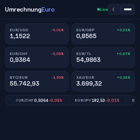
Umrechnung
Euro
☾
Live
-0,01%
+0,01%
EUR/USD
EUR/GBP
1,1522
0,8565
-0,05%
+0,07%
EUR/CHF
EUR/TL
0,9364
54,9863
-1,30%
+0,26%
BTC/EUR
XAU/EUR
55.742,93
3.699,32
0,9364
-0,05%
182,53
-0,01%
EUR/CHF
EUR/JPY
EUR/T