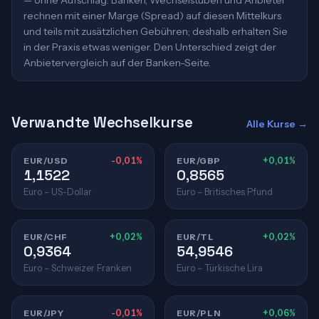
— ohne Aufschlag. Banken, Wechselstuben und Anbieter
rechnen mit einer Marge (Spread) auf diesen Mittelkurs
und teils mit zusätzlichen Gebühren; deshalb erhalten Sie
in der Praxis etwas weniger. Den Unterschied zeigt der
Anbietervergleich auf der Banken-Seite.
Verwandte Wechselkurse
Alle Kurse →
EUR/USD
-0,01%
EUR/GBP
+0,01%
1,1522
0,8565
Euro – US-Dollar
Euro – Britisches Pfund
EUR/CHF
+0,02%
EUR/TL
+0,02%
0,9364
54,9546
Euro – Schweizer Franken
Euro – Türkische Lira
EUR/JPY
-0,01%
EUR/PLN
+0,06%