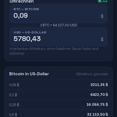
Umrechnen
Live
BTC — BITCOIN
₿
1 BTC = 64.227,00 USD
USD — US-DOLLAR
$
Interbanken-Mittelkurs, ohne Gebühren. Beide Felder sind
editierbar.
Bitcoin in US-Dollar
Mittelkurs, gerundet
3211,35 $
0,05 ₿
6422,70 $
0,1 ₿
16.056,75 $
0,25 ₿
32.113,50 $
0,5 ₿