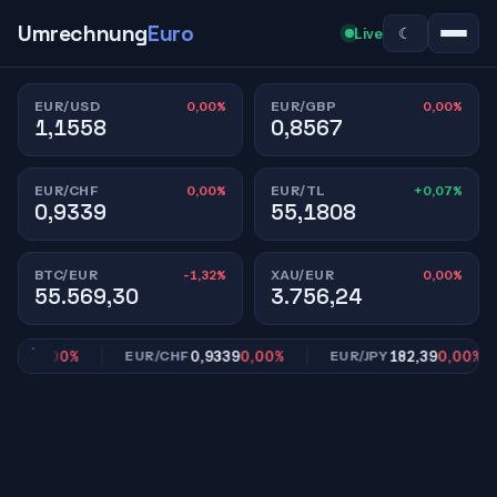
Umrechnung
Euro
☾
Live
0,00%
0,00%
EUR/USD
EUR/GBP
1,1558
0,8567
0,00%
+0,07%
EUR/CHF
EUR/TL
0,9339
55,1808
-1,32%
0,00%
BTC/EUR
XAU/EUR
55.569,30
3.756,24
67
0,00%
0,9339
0,00%
182,39
0,00%
EUR/CHF
EUR/JPY