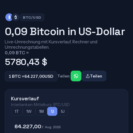
₿
$
BTC/USD
0,09 Bitcoin in US-Dollar
Live-Umrechnung mit Kursverlauf, Rechner und
Umrechnungstabellen.
0,09 BTC =
5780,43
$
1 BTC =
64.227,00
USD
Teilen:
Teilen
Kursverlauf
Interbanken-Mittelkurs · BTC/USD
1T
1W
1M
1J
5J
64.227,00
7. Aug. 2026