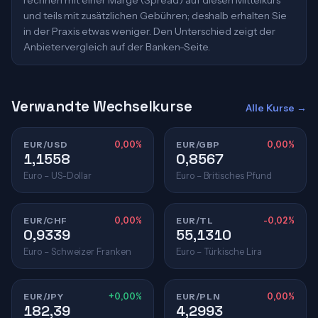
rechnen mit einer Marge (Spread) auf diesen Mittelkurs
und teils mit zusätzlichen Gebühren; deshalb erhalten Sie
in der Praxis etwas weniger. Den Unterschied zeigt der
Anbietervergleich auf der Banken-Seite.
Verwandte Wechselkurse
Alle Kurse →
EUR/USD
0,00%
EUR/GBP
0,00%
1,1558
0,8567
Euro – US-Dollar
Euro – Britisches Pfund
EUR/CHF
0,00%
EUR/TL
-0,02%
0,9339
55,1310
Euro – Schweizer Franken
Euro – Türkische Lira
EUR/JPY
+0,00%
EUR/PLN
0,00%
182,39
4,2993