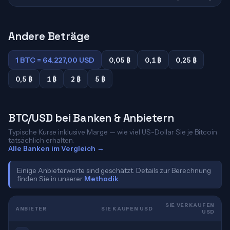
Andere Beträge
1 BTC = 64.227,00 USD
0,05 ₿
0,1 ₿
0,25 ₿
0,5 ₿
1 ₿
2 ₿
5 ₿
BTC/USD bei Banken & Anbietern
Typische Kurse inklusive Marge — wie viel US-Dollar Sie je Bitcoin
tatsächlich erhalten.
Alle Banken im Vergleich →
Einige Anbieterwerte sind geschätzt. Details zur Berechnung
finden Sie in unserer
Methodik
.
SIE VERKAUFEN
ANBIETER
SIE KAUFEN USD
USD