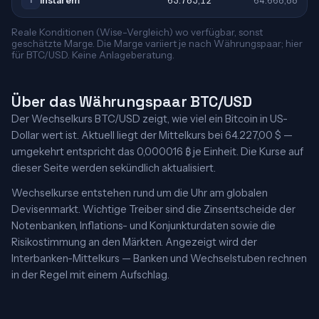
Instarem
63.785,12
64.668,88
I
Reale Konditionen (Wise-Vergleich) wo verfügbar, sonst
geschätzte Marge. Die Marge variiert je nach Währungspaar; hier
für BTC/USD. Keine Anlageberatung.
Über das Währungspaar BTC/USD
Der Wechselkurs BTC/USD zeigt, wie viel ein Bitcoin in US-
Dollar wert ist. Aktuell liegt der Mittelkurs bei 64.227,00 $ —
umgekehrt entspricht das 0,000016 ₿ je Einheit. Die Kurse auf
dieser Seite werden sekündlich aktualisiert.
Wechselkurse entstehen rund um die Uhr am globalen
Devisenmarkt. Wichtige Treiber sind die Zinsentscheide der
Notenbanken, Inflations- und Konjunkturdaten sowie die
Risikostimmung an den Märkten. Angezeigt wird der
Interbanken-Mittelkurs — Banken und Wechselstuben rechnen
in der Regel mit einem Aufschlag.