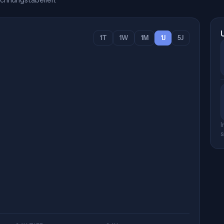
chnungstabellen.
1T
1W
1M
1J
5J
I
s