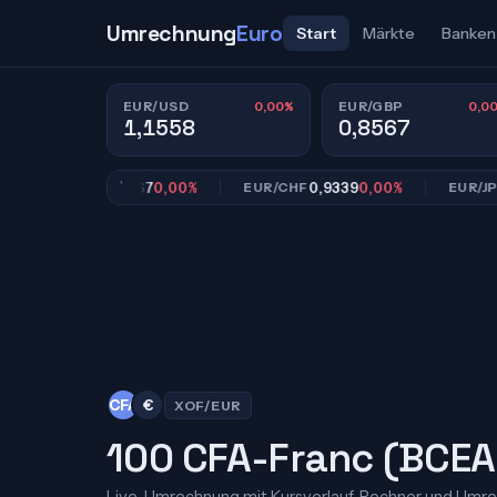
Umrechnung
Euro
Start
Märkte
Banken
0,00%
0,0
EUR/USD
EUR/GBP
1,1558
0,8567
0,8567
0,00%
0,9339
0,00%
182
EUR/GBP
EUR/CHF
EUR/JPY
CFA
€
XOF/EUR
100 CFA-Franc (BCEAO