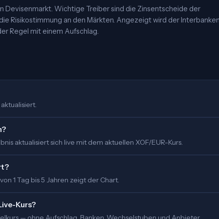
 Devisenmarkt. Wichtige Treiber sind die Zinsentscheide der
 die Risikostimmung an den Märkten. Angezeigt wird der Interbanke
er Regel mit einem Aufschlag.
ktualisiert.
m?
is aktualisiert sich live mit dem aktuellen XOF/EUR-Kurs.
rt?
 von 1 Tag bis 5 Jahren zeigt der Chart.
Live-Kurs?
ittelkurs — ohne Aufschlag. Banken, Wechselstuben und Anbieter