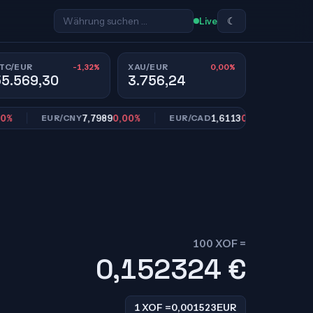
☾
Live
-1,32%
0,00%
TC/EUR
XAU/EUR
55.569,30
3.756,24
7,7989
0,00%
1,6113
0,00%
EUR/CNY
EUR/CAD
EUR/SE
100 XOF =
0,152324
€
1 XOF =
0,001523
EUR