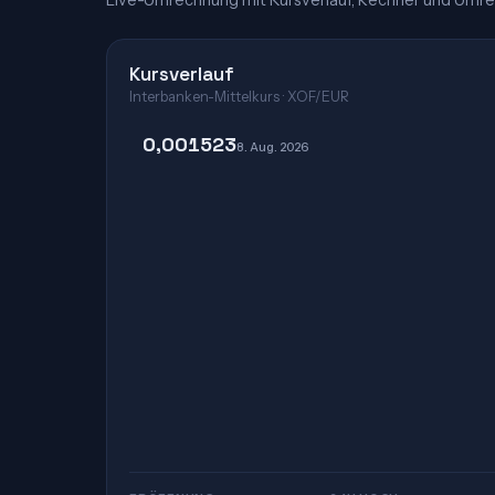
Live-Umrechnung mit Kursverlauf, Rechner und Umre
Kursverlauf
Interbanken-Mittelkurs · XOF/EUR
0,001523
8. Aug. 2026