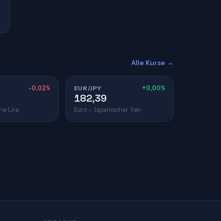
Alle Kurse →
-0,02%
EUR/JPY
+0,00%
182,39
he Lira
Euro – Japanischer Yen