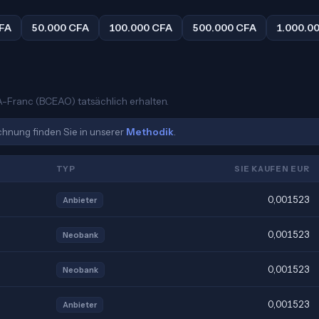
FA
50.000 CFA
100.000 CFA
500.000 CFA
1.000.0
FA-Franc (BCEAO) tatsächlich erhalten.
echnung finden Sie in unserer
Methodik
.
TYP
SIE KAUFEN EUR
0,001523
Anbieter
0,001523
Neobank
0,001523
Neobank
0,001523
Anbieter