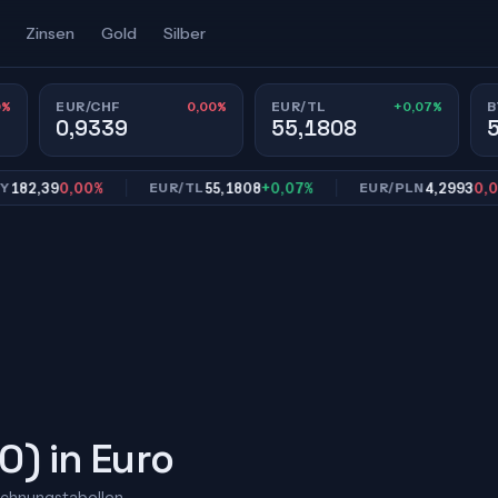
Zinsen
Gold
Silber
0%
0,00%
+0,07%
EUR/CHF
EUR/TL
B
0,9339
55,1808
,39
0,00%
55,1808
+0,07%
4,2993
0,00%
EUR/TL
EUR/PLN
) in Euro