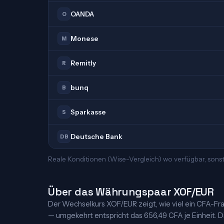
OANDA
O
Monese
M
Remitly
R
bunq
B
Sparkasse
S
Deutsche Bank
DB
Reale Konditionen (Wise-Vergleich) wo verfügbar, sonst
Über das Währungspaar XOF/EUR
Der Wechselkurs XOF/EUR zeigt, wie viel ein CFA-Franc
— umgekehrt entspricht das 656,49 CFA je Einheit. Di