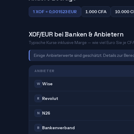
1 XOF = 0,001523 EUR
1.000 CFA
10.000 C
XOF/EUR bei Banken & Anbietern
Typische Kurse inklusive Marge — wie viel Euro Sie je C
Einige Anbieterwerte sind geschätzt. Details zur Ber
ANBIETER
Wise
W
Revolut
R
N26
N
Bankenverband
B