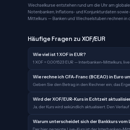
Wechselkurse entstehen rund um die Uhr am globalen
Notenbanken, Inflations- und Konjunkturdaten sowie
Mittelkurs — Banken und Wechselstuben rechnen in d
Häufige Fragen zu XOF/EUR
Wie viel ist 1 XOF in EUR?
1 XOF = 0,001523 EUR — Interbanken-Mittelkurs, live a
Wie rechne ich CFA-Franc (BCEAO) in Euro u
Geben Sie den Betrag in den Rechner ein; das Ergebn
Wird der XOF/EUR-Kurs in Echtzeit aktualisie
Ja, der Kurs wird sekündlich aktualisiert. Den Verlauf
Warum unterscheidet sich der Bankkurs vom 
Der hier gezeigte Live-Kurs ist der Interbanken-M