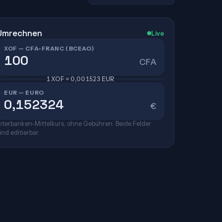
Umrechnen
Live
XOF — CFA-FRANC (BCEAO)
CFA
1 XOF = 0,001523 EUR
EUR — EURO
€
nterbanken-Mittelkurs, ohne Gebühren. Beide Felder
ind editierbar.