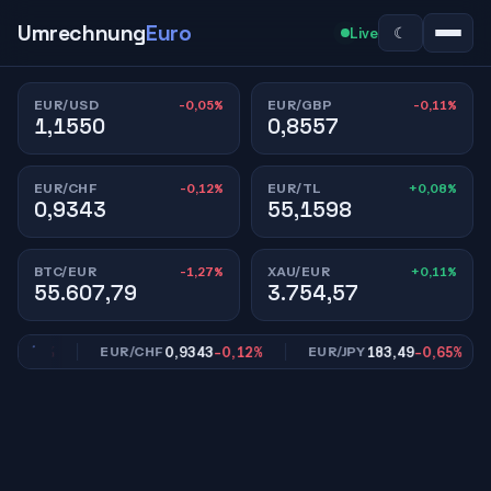
Umrechnung
Euro
☾
Live
-0,05%
-0,11%
EUR/USD
EUR/GBP
1,1550
0,8557
-0,12%
+0,08%
EUR/CHF
EUR/TL
0,9343
55,1598
-1,27%
+0,11%
BTC/EUR
XAU/EUR
55.607,79
3.754,57
0,11%
0,9343
-0,12%
183,49
-0,65%
EUR/CHF
EUR/JPY