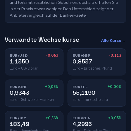
und teils mit zusätzlichen Gebühren; deshalb erhalten Sie
in der Praxis etwas weniger. Den Unterschied zeigt der
Anbietervergleich auf der Banken-Seite.
Verwandte Wechselkurse
Alle Kurse →
EUR/USD
-0,05%
EUR/GBP
-0,11%
1,1550
0,8557
Euro – US-Dollar
Euro – Britisches Pfund
EUR/CHF
+0,03%
EUR/TL
+0,00%
0,9343
55,1190
Euro – Schweizer Franken
Euro – Türkische Lira
EUR/JPY
+0,56%
EUR/PLN
+0,05%
183,49
4,2996
Euro – Japanischer Yen
Euro – Polnischer Zloty