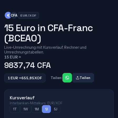
€
CFA
EUR/XOF
15 Euro in CFA-Franc
(BCEAO)
Live-Umrechnung mit Kursverlauf, Rechner und
Umrechnungstabellen.
15 EUR =
9837,74
CFA
1 EUR =
655,85
XOF
Teilen:
Teilen
Kursverlauf
Interbanken-Mittelkurs · EUR/XOF
1T
1W
1M
1J
5J