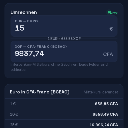
Umrechnen
Live
EUR — EURO
€
1 EUR = 655,85 XOF
XOF — CFA-FRANC (BCEAO)
CFA
Interbanken-Mittelkurs, ohne Gebühren. Beide Felder sind
editierbar.
Euro in CFA-Franc (BCEAO)
Mittelkurs, gerundet
1 €
655,85 CFA
10 €
6558,49 CFA
25 €
16.396,24 CFA