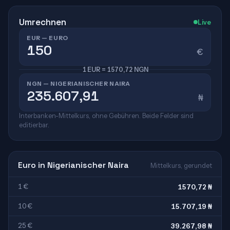
Umrechnen
Live
EUR — EURO
€
1 EUR = 1570,72 NGN
NGN — NIGERIANISCHER NAIRA
₦
Interbanken-Mittelkurs, ohne Gebühren. Beide Felder sind
editierbar.
Euro in Nigerianischer Naira
Mittelkurs, gerundet
1 €
1570,72 ₦
10 €
15.707,19 ₦
25 €
39.267,98 ₦