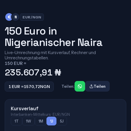
€
₦
EUR/NGN
150 Euro in
Nigerianischer Naira
Live-Umrechnung mit Kursverlauf, Rechner und
Umrechnungstabellen.
150 EUR =
235.607,91
₦
1 EUR =
1570,72
NGN
Teilen:
Teilen
Kursverlauf
Interbanken-Mittelkurs · EUR/NGN
1T
1W
1M
1J
5J