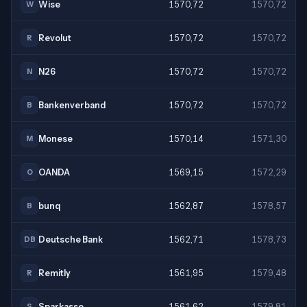
Wise
1570,72
1570,72
W
Revolut
1570,72
1570,72
R
N26
1570,72
1570,72
N
Bankenverband
1570,72
1570,72
B
Monese
1570,14
1571,30
M
OANDA
1569,15
1572,29
O
bunq
1562,87
1578,57
B
Deutsche Bank
1562,71
1578,73
DB
Remitly
1561,95
1579,48
R
Sparkasse
1561,62
1579,81
S