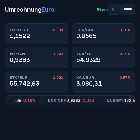
Umrechnung
Euro
☾
Live
-0,30%
-0,18%
EUR/USD
EUR/GBP
1,1522
0,8565
-1,03%
-0,10%
EUR/CHF
EUR/TL
0,9363
54,9329
-1,02%
-0,57%
BTC/EUR
XAU/EUR
55.742,93
3.680,31
0,8565
-0,18%
0,9363
-1,03%
182,59
-0,
P
EUR/CHF
EUR/JPY