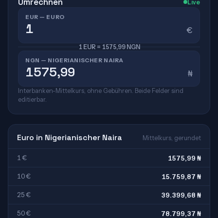
Umrechnen
Live
EUR — EURO
€
1 EUR = 1575,99 NGN
NGN — NIGERIANISCHER NAIRA
₦
Interbanken-Mittelkurs, ohne Gebühren. Beide Felder sind
editierbar.
Euro in Nigerianischer Naira
Mittelkurs, gerundet
1 €
1575,99 ₦
10 €
15.759,87 ₦
25 €
39.399,68 ₦
50 €
78.799,37 ₦