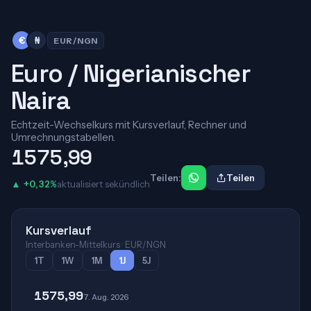
€
₦
EUR/NGN
Euro / Nigerianischer
Naira
Echtzeit-Wechselkurs mit Kursverlauf, Rechner und
Umrechnungstabellen.
1575,99
Teilen:
Teilen
▲ +0,32%
aktualisiert sekündlich
Kursverlauf
Interbanken-Mittelkurs · EUR/NGN
1T
1W
1M
1J
5J
1575,99
7. Aug. 2026