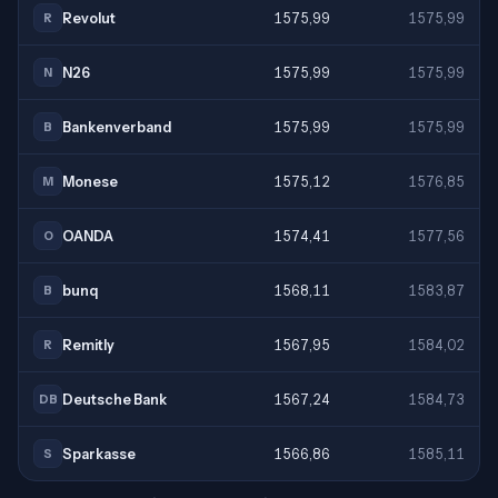
Revolut
1575,99
1575,99
R
N26
1575,99
1575,99
N
Bankenverband
1575,99
1575,99
B
Monese
1575,12
1576,85
M
OANDA
1574,41
1577,56
O
bunq
1568,11
1583,87
B
Remitly
1567,95
1584,02
R
Deutsche Bank
1567,24
1584,73
DB
Sparkasse
1566,86
1585,11
S