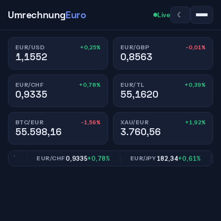
Umrechnung
Euro
☾
Live
+0,25%
-0,01%
EUR/USD
EUR/GBP
1,1552
0,8563
+0,78%
+0,39%
EUR/CHF
EUR/TL
0,9335
55,1620
-1,56%
+1,92%
BTC/EUR
XAU/EUR
55.598,16
3.760,56
1%
0,9335
+0,78%
182,34
+0,61%
EUR/CHF
EUR/JPY
EU