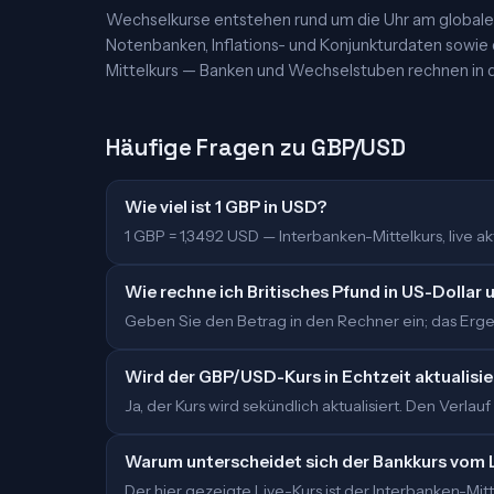
Wechselkurse entstehen rund um die Uhr am globalen
Notenbanken, Inflations- und Konjunkturdaten sowie
Mittelkurs — Banken und Wechselstuben rechnen in d
Häufige Fragen zu GBP/USD
Wie viel ist 1 GBP in USD?
1 GBP = 1,3492 USD — Interbanken-Mittelkurs, live akt
Wie rechne ich Britisches Pfund in US-Dollar
Geben Sie den Betrag in den Rechner ein; das Ergeb
Wird der GBP/USD-Kurs in Echtzeit aktualisie
Ja, der Kurs wird sekündlich aktualisiert. Den Verlauf
Warum unterscheidet sich der Bankkurs vom 
Der hier gezeigte Live-Kurs ist der Interbanken-M