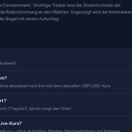
 Devisenmarkt. Wichtige Treiber sind die Zinsentscheide der
 die Risikostimmung an den Märkten. Angezeigt wird der Interbanke
er Regel mit einem Aufschlag.
ualisiert.
 um?
nis aktualisiert sich live mit dem aktuellen GBP/USD-Kurs.
rt?
 von 1 Tag bis 5 Jahren zeigt der Chart.
Live-Kurs?
ittelkurs — ohne Aufschlag. Banken, Wechselstuben und Anbieter