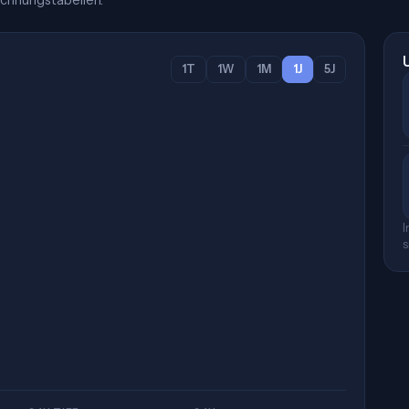
chnungstabellen.
1T
1W
1M
1J
5J
I
s