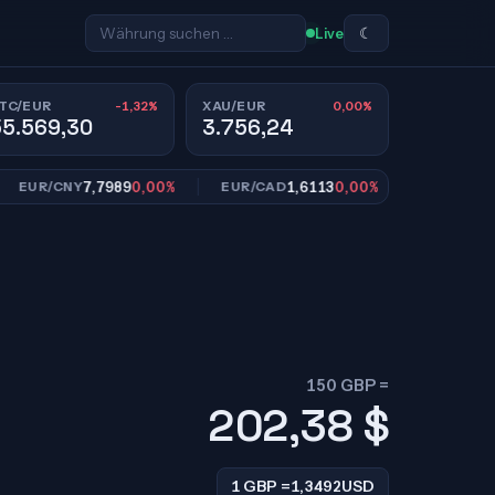
☾
Live
-1,32%
0,00%
TC/EUR
XAU/EUR
55.569,30
3.756,24
7,7989
0,00%
1,6113
0,00%
10,95
R/CNY
EUR/CAD
EUR/SEK
150 GBP =
202,38
$
1 GBP =
1,3492
USD