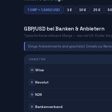
1 GBP = 1,3492 USD
1 £
10 £
25 £
50
GBP/USD bei Banken & Anbietern
Typische Kurse inklusive Marge — wie viel US-Dollar Sie j
Einige Anbieterwerte sind geschätzt. Details zur Ber
ANBIETER
Wise
W
Revolut
R
N26
N
Bankenverband
B