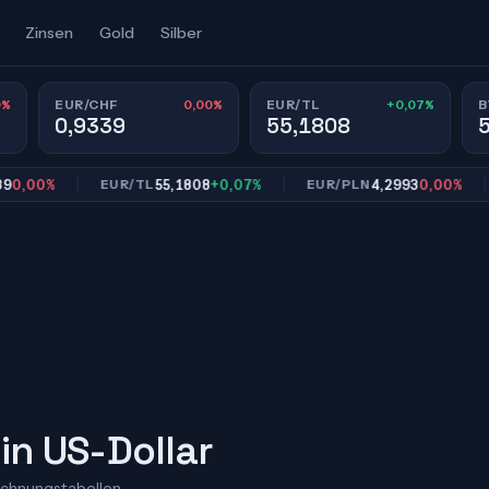
Zinsen
Gold
Silber
0%
0,00%
+0,07%
EUR/CHF
EUR/TL
B
0,9339
55,1808
00%
55,1808
+0,07%
4,2993
0,00%
EUR/TL
EUR/PLN
EU
in US-Dollar