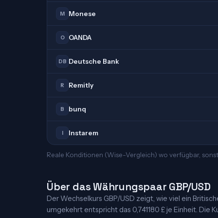
Monese
M
OANDA
O
Deutsche Bank
DB
Remitly
R
bunq
B
Instarem
I
Reale Konditionen (Wise-Vergleich) wo verfügbar, sons
Über das Währungspaar GBP/USD
Der Wechselkurs GBP/USD zeigt, wie viel ein Britisches
umgekehrt entspricht das 0,741180 £ je Einheit. Die K