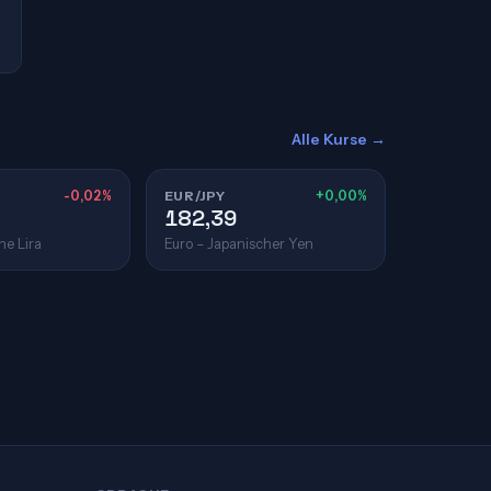
Alle Kurse →
-0,02%
EUR/JPY
+0,00%
182,39
he Lira
Euro – Japanischer Yen