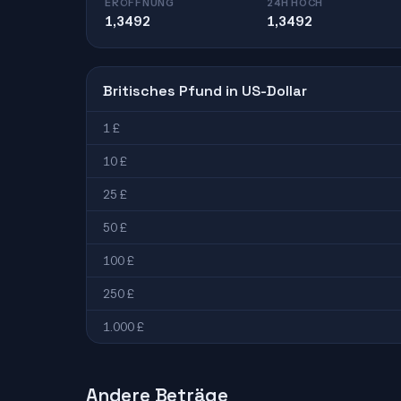
ERÖFFNUNG
24H HOCH
1,3492
1,3492
Britisches Pfund in US-Dollar
1 £
10 £
25 £
50 £
100 £
250 £
1.000 £
Andere Beträge