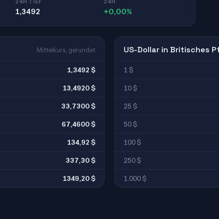
24H TIEF
24H
1,3492
+0,00%
US-Dollar in Britisches 
Mittelkurs, gerundet
1,3492 $
1 $
13,4920 $
10 $
33,7300 $
25 $
67,4600 $
50 $
134,92 $
100 $
337,30 $
250 $
1349,20 $
1.000 $