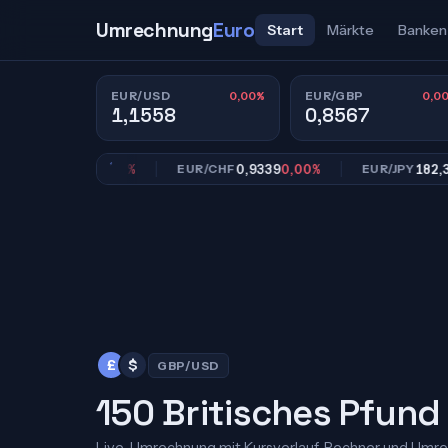
Umrechnung
Euro
Start
Märkte
Banken
0,00%
0,0
EUR/USD
EUR/GBP
1,1558
0,8567
0,8567
0,00%
0,9339
0,00%
182,39
0,
GBP
EUR/CHF
EUR/JPY
£
$
GBP/USD
150 Britisches Pfund 