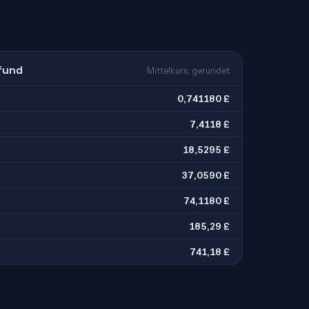
Pfund
Mittelkurs, gerundet
0,741180 £
7,4118 £
18,5295 £
37,0590 £
74,1180 £
185,29 £
741,18 £