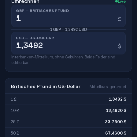
Umrechnen
Live
GBP — BRITISCHES PFUND
£
1 GBP = 1,3492 USD
USD — US-DOLLAR
$
Interbanken-Mittelkurs, ohne Gebühren. Beide Felder sind
editierbar.
Britisches Pfund in US-Dollar
Mittelkurs, gerundet
1 £
1,3492 $
10 £
13,4920 $
25 £
33,7300 $
50 £
67,4600 $