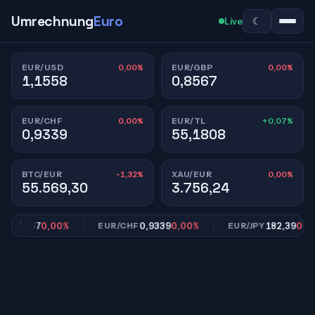
Umrechnung
Euro
☾
Live
0,00%
0,00%
EUR/USD
EUR/GBP
1,1558
0,8567
0,00%
+0,07%
EUR/CHF
EUR/TL
0,9339
55,1808
-1,32%
0,00%
BTC/EUR
XAU/EUR
55.569,30
3.756,24
0,8567
0,00%
0,9339
0,00%
182,39
0,00%
EUR/CHF
EUR/JPY