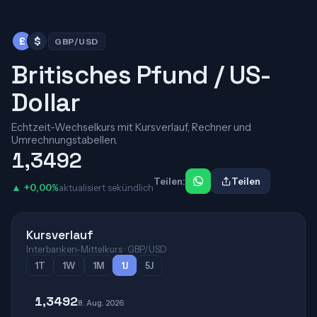
£
$
GBP/USD
Britisches Pfund / US-
Dollar
Echtzeit-Wechselkurs mit Kursverlauf, Rechner und
Umrechnungstabellen.
1,3492
Teilen:
Teilen
▲ +0,00%
aktualisiert sekündlich
Kursverlauf
Interbanken-Mittelkurs · GBP/USD
1T
1W
1M
1J
5J
1,3492
8. Aug. 2026