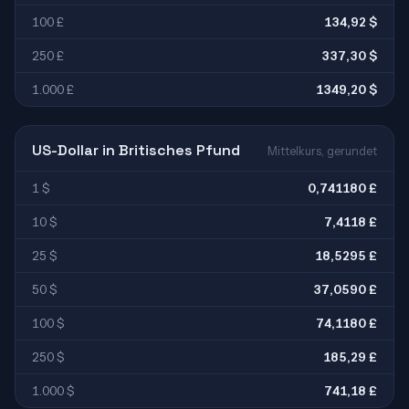
100 £
134,92 $
250 £
337,30 $
1.000 £
1349,20 $
US-Dollar in Britisches Pfund
Mittelkurs, gerundet
1 $
0,741180 £
10 $
7,4118 £
25 $
18,5295 £
50 $
37,0590 £
100 $
74,1180 £
250 $
185,29 £
1.000 $
741,18 £