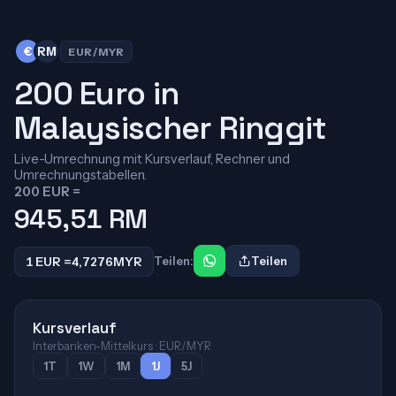
€
RM
EUR/MYR
200 Euro in
Malaysischer Ringgit
Live-Umrechnung mit Kursverlauf, Rechner und
Umrechnungstabellen.
200 EUR =
945,51
RM
1 EUR =
4,7276
MYR
Teilen:
Teilen
Kursverlauf
Interbanken-Mittelkurs · EUR/MYR
1T
1W
1M
1J
5J