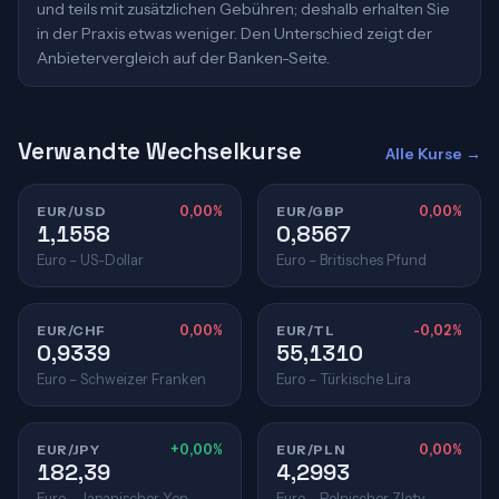
und teils mit zusätzlichen Gebühren; deshalb erhalten Sie
in der Praxis etwas weniger. Den Unterschied zeigt der
Anbietervergleich auf der Banken-Seite.
Verwandte Wechselkurse
Alle Kurse →
EUR/USD
0,00%
EUR/GBP
0,00%
1,1558
0,8567
Euro – US-Dollar
Euro – Britisches Pfund
EUR/CHF
0,00%
EUR/TL
-0,02%
0,9339
55,1310
Euro – Schweizer Franken
Euro – Türkische Lira
EUR/JPY
+0,00%
EUR/PLN
0,00%
182,39
4,2993
Euro – Japanischer Yen
Euro – Polnischer Zloty