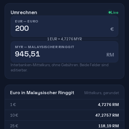
Umrechnen
Live
EUR — EURO
€
1 EUR = 4,7276 MYR
MYR — MALAYSISCHER RINGGIT
RM
Interbanken-Mittelkurs, ohne Gebühren. Beide Felder sind
editierbar.
Euro in Malaysischer Ringgit
Mittelkurs, gerundet
1 €
4,7276 RM
10 €
47,2757 RM
25 €
118,19 RM