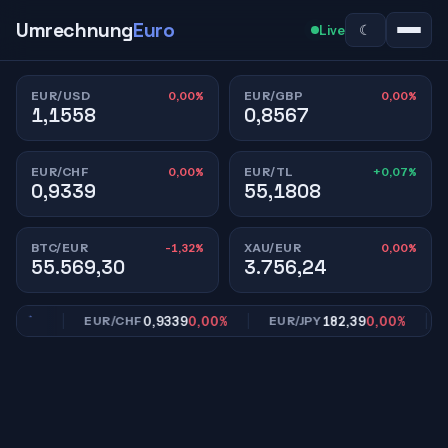
Umrechnung
Euro
☾
Live
0,00%
0,00%
EUR/USD
EUR/GBP
1,1558
0,8567
0,00%
+0,07%
EUR/CHF
EUR/TL
0,9339
55,1808
-1,32%
0,00%
BTC/EUR
XAU/EUR
55.569,30
3.756,24
,00%
0,9339
0,00%
182,39
0,00%
EUR/CHF
EUR/JPY
EU