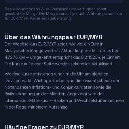
Reale Konditionen (Wise-Vergleich) wo verfügbar, sonst
geschätzte Marge. Die Marge variiert je nach Währungspaar; hier
für EUR/MYR. Keine Anlageberatung.
Über das Währungspaar EUR/MYR
Der Wechselkurs EUR/MYR zeigt, wie viel ein Euro in
Malaysischer Ringgit wert ist. Aktuell liegt der Mittelkurs bei
4,7276 RM — umgekehrt entspricht das 0,211525 € je Einheit.
Die Kurse auf dieser Seite werden sekündlich aktualisiert.
Wechselkurse entstehen rund um die Uhr am globalen
Devisenmarkt. Wichtige Treiber sind die Zinsentscheide der
Notenbanken, Inflations- und Konjunkturdaten sowie die
Risikostimmung an den Märkten. Angezeigt wird der
Interbanken-Mittelkurs — Banken und Wechselstuben rechnen
in der Regel mit einem Aufschlag.
Häufige Fragen zu EUR/MYR