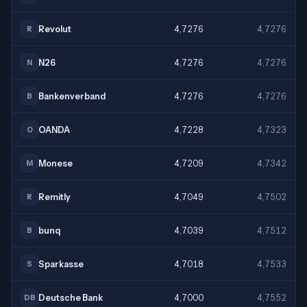
Revolut
4,7276
4,7276
R
N26
4,7276
4,7276
N
Bankenverband
4,7276
4,7276
B
OANDA
4,7228
4,7323
O
Monese
4,7209
4,7342
M
Remitly
4,7049
4,7502
R
bunq
4,7039
4,7512
B
Sparkasse
4,7018
4,7533
S
Deutsche Bank
4,7000
4,7552
DB