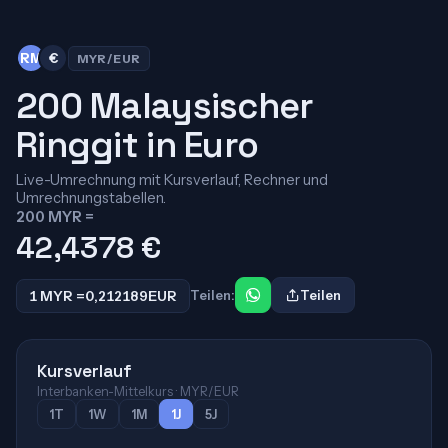
RM
€
MYR/EUR
200 Malaysischer
Ringgit in Euro
Live-Umrechnung mit Kursverlauf, Rechner und
Umrechnungstabellen.
200 MYR =
42,4378
€
1 MYR =
0,212189
EUR
Teilen:
Teilen
Kursverlauf
Interbanken-Mittelkurs · MYR/EUR
1T
1W
1M
1J
5J