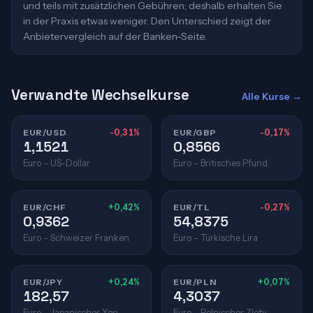
und teils mit zusätzlichen Gebühren; deshalb erhalten Sie
in der Praxis etwas weniger. Den Unterschied zeigt der
Anbietervergleich auf der Banken-Seite.
Verwandte Wechselkurse
Alle Kurse →
EUR/USD
-0,31%
EUR/GBP
-0,17%
1,1521
0,8566
Euro – US-Dollar
Euro – Britisches Pfund
EUR/CHF
+0,42%
EUR/TL
-0,27%
0,9362
54,8375
Euro – Schweizer Franken
Euro – Türkische Lira
EUR/JPY
+0,24%
EUR/PLN
+0,07%
182,57
4,3037
Euro – Japanischer Yen
Euro – Polnischer Zloty