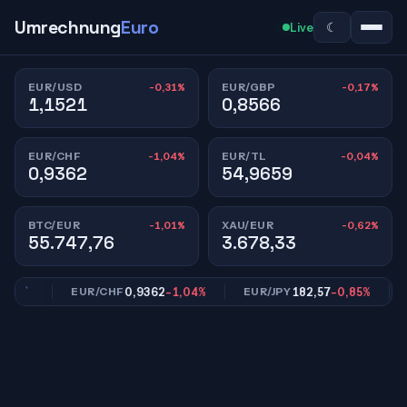
Umrechnung
Euro
☾
Live
-0,31%
-0,17%
EUR/USD
EUR/GBP
1,1521
0,8566
-1,04%
-0,04%
EUR/CHF
EUR/TL
0,9362
54,9659
-1,01%
-0,62%
BTC/EUR
XAU/EUR
55.747,76
3.678,33
17%
0,9362
-1,04%
182,57
-0,85%
EUR/CHF
EUR/JPY
EU