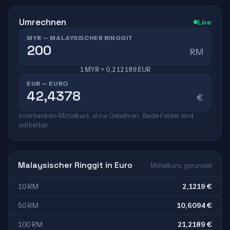
Umrechnen
Live
MYR — MALAYSISCHER RINGGIT
RM
1 MYR = 0,212189 EUR
EUR — EURO
€
Interbanken-Mittelkurs, ohne Gebühren. Beide Felder sind
editierbar.
Malaysischer Ringgit in Euro
Mittelkurs, gerundet
10 RM
2,1219 €
50 RM
10,6094 €
100 RM
21,2189 €