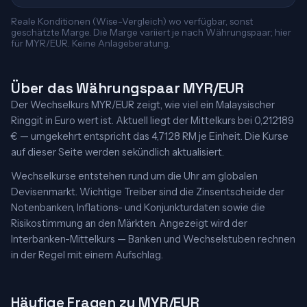
Reale Konditionen (Wise-Vergleich) wo verfügbar, sonst
geschätzte Marge. Die Marge variiert je nach Währungspaar; hier
für MYR/EUR. Keine Anlageberatung.
Über das Währungspaar MYR/EUR
Der Wechselkurs MYR/EUR zeigt, wie viel ein Malaysischer
Ringgit in Euro wert ist. Aktuell liegt der Mittelkurs bei 0,212189
€ — umgekehrt entspricht das 4,7128 RM je Einheit. Die Kurse
auf dieser Seite werden sekündlich aktualisiert.
Wechselkurse entstehen rund um die Uhr am globalen
Devisenmarkt. Wichtige Treiber sind die Zinsentscheide der
Notenbanken, Inflations- und Konjunkturdaten sowie die
Risikostimmung an den Märkten. Angezeigt wird der
Interbanken-Mittelkurs — Banken und Wechselstuben rechnen
in der Regel mit einem Aufschlag.
Häufige Fragen zu MYR/EUR