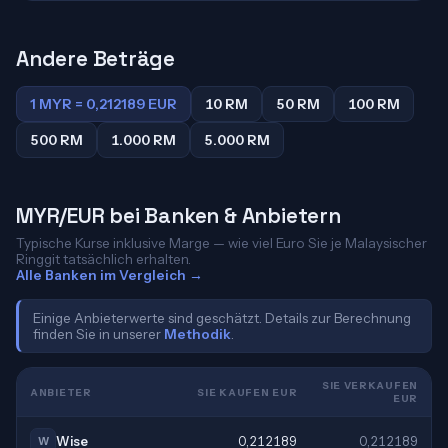
Andere Beträge
1 MYR = 0,212189 EUR
10 RM
50 RM
100 RM
500 RM
1.000 RM
5.000 RM
MYR/EUR bei Banken & Anbietern
Typische Kurse inklusive Marge — wie viel Euro Sie je Malaysischer
Ringgit tatsächlich erhalten.
Alle Banken im Vergleich →
Einige Anbieterwerte sind geschätzt. Details zur Berechnung
finden Sie in unserer
Methodik
.
SIE VERKAUFEN
ANBIETER
SIE KAUFEN EUR
EUR
Wise
0,212189
0,212189
W