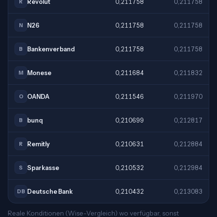
Revolut
0,211758
0,211758
R
N26
0,211758
0,211758
N
Bankenverband
0,211758
0,211758
B
Monese
0,211684
0,211832
M
OANDA
0,211546
0,211970
O
bunq
0,210699
0,212817
B
Remitly
0,210631
0,212884
R
Sparkasse
0,210532
0,212984
S
Deutsche Bank
0,210432
0,213083
DB
Reale Konditionen (Wise-Vergleich) wo verfügbar, sonst