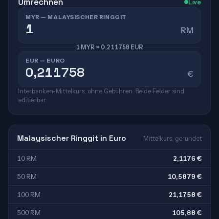
Umrechnen
Live
MYR — MALAYSISCHER RINGGIT
RM
1 MYR = 0,211758 EUR
EUR — EURO
€
Interbanken-Mittelkurs, ohne Gebühren. Beide Felder sind
editierbar.
Malaysischer Ringgit in Euro
Mittelkurs, gerundet
10 RM
2,1176 €
50 RM
10,5879 €
100 RM
21,1758 €
500 RM
105,88 €