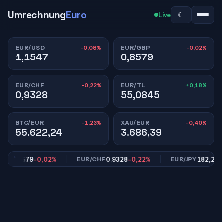
Umrechnung
Euro
☾
Live
-0,08%
-0,02%
EUR/USD
EUR/GBP
1,1547
0,8579
-0,22%
+0,18%
EUR/CHF
EUR/TL
0,9328
55,0845
-1,23%
-0,40%
BTC/EUR
XAU/EUR
55.622,24
3.686,39
0,8579
-0,02%
0,9328
-0,22%
182,20
-0,
P
EUR/CHF
EUR/JPY