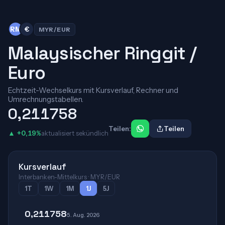
RM
€
MYR/EUR
Malaysischer Ringgit /
Euro
Echtzeit-Wechselkurs mit Kursverlauf, Rechner und
Umrechnungstabellen.
0,211758
Teilen:
Teilen
▲ +0,19%
aktualisiert sekündlich
Kursverlauf
Interbanken-Mittelkurs · MYR/EUR
1T
1W
1M
1J
5J
0,211758
5. Aug. 2026