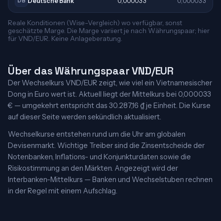
Deutsche Bank
0,000033
0,000033
DB
Reale Konditionen (Wise-Vergleich) wo verfügbar, sonst
geschätzte Marge. Die Marge variiert je nach Währungspaar; hier
für VND/EUR. Keine Anlageberatung.
Über das Währungspaar VND/EUR
Der Wechselkurs VND/EUR zeigt, wie viel ein Vietnamesischer
Dong in Euro wert ist. Aktuell liegt der Mittelkurs bei 0,000033
€ — umgekehrt entspricht das 30.287,16 ₫ je Einheit. Die Kurse
auf dieser Seite werden sekündlich aktualisiert.
Wechselkurse entstehen rund um die Uhr am globalen
Devisenmarkt. Wichtige Treiber sind die Zinsentscheide der
Notenbanken, Inflations- und Konjunkturdaten sowie die
Risikostimmung an den Märkten. Angezeigt wird der
Interbanken-Mittelkurs — Banken und Wechselstuben rechnen
in der Regel mit einem Aufschlag.