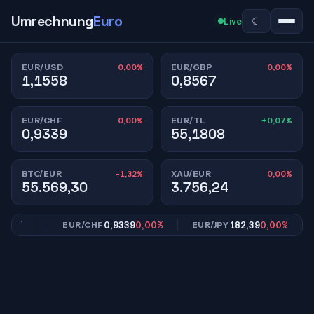
Umrechnung
Euro
☾
Live
0,00%
0,00%
EUR/USD
EUR/GBP
1,1558
0,8567
0,00%
+0,07%
EUR/CHF
EUR/TL
0,9339
55,1808
-1,32%
0,00%
BTC/EUR
XAU/EUR
55.569,30
3.756,24
,00%
0,9339
0,00%
182,39
0,00%
EUR/CHF
EUR/JPY
E