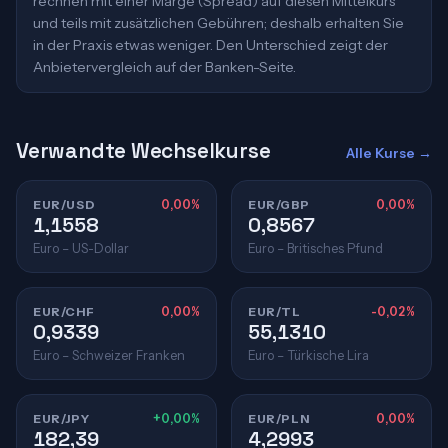
rechnen mit einer Marge (Spread) auf diesen Mittelkurs
und teils mit zusätzlichen Gebühren; deshalb erhalten Sie
in der Praxis etwas weniger. Den Unterschied zeigt der
Anbietervergleich auf der Banken-Seite.
Verwandte Wechselkurse
Alle Kurse →
EUR/USD
0,00%
EUR/GBP
0,00%
1,1558
0,8567
Euro – US-Dollar
Euro – Britisches Pfund
EUR/CHF
0,00%
EUR/TL
-0,02%
0,9339
55,1310
Euro – Schweizer Franken
Euro – Türkische Lira
EUR/JPY
+0,00%
EUR/PLN
0,00%
182,39
4,2993