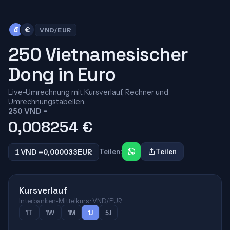
₫
€
VND/EUR
250 Vietnamesischer
Dong in Euro
Live-Umrechnung mit Kursverlauf, Rechner und
Umrechnungstabellen.
250 VND =
0,008254
€
1 VND =
0,000033
EUR
Teilen:
Teilen
Kursverlauf
Interbanken-Mittelkurs · VND/EUR
1T
1W
1M
1J
5J