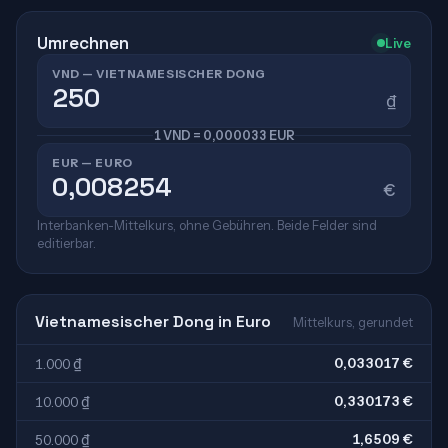
Umrechnen
Live
VND — VIETNAMESISCHER DONG
₫
1 VND = 0,000033 EUR
EUR — EURO
€
Interbanken-Mittelkurs, ohne Gebühren. Beide Felder sind
editierbar.
Vietnamesischer Dong in Euro
Mittelkurs, gerundet
0,033017 €
1.000 ₫
0,330173 €
10.000 ₫
1,6509 €
50.000 ₫