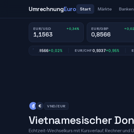
Umrechnung
Euro
Start
Märkte
Banken
+0,34%
+0,0
EUR/USD
EUR/GBP
1,1563
0,8566
0,8566
+0,02%
0,9337
+0,95%
EUR/GBP
EUR/CHF
EUR/J
₫
€
VND/EUR
Vietnamesischer Don
Echtzeit-Wechselkurs mit Kursverlauf, Rechner und 