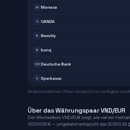
Monese
M
OANDA
O
Remitly
R
bunq
B
Deutsche Bank
DB
Sparkasse
S
Reale Konditionen (Wise-Vergleich) wo verfügbar, sons
Über das Währungspaar VND/EUR
Der Wechselkurs VND/EUR zeigt, wie viel ein Vietnames
0,000033 € — umgekehrt entspricht das 30.300,26 ₫ je