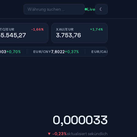
☾
Live
-1,66%
+1,74%
TC/EUR
XAU/EUR
55.545,27
3.753,76
0,70%
7,8022
+0,37%
1,6112
+0,93%
EUR/CNY
EUR/CAD
0,000033
▼ -0,23%
aktualisiert sekündlich