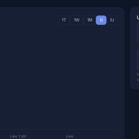
1T
1W
1M
1J
5J
I
s
24H TIEF
24H