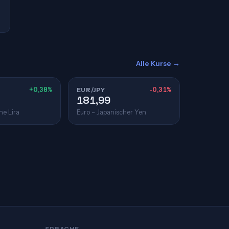
Alle Kurse →
+0,38%
EUR/JPY
-0,31%
181,99
he Lira
Euro – Japanischer Yen
SPRACHE