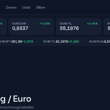
Zinsen
Gold
Silber
2%
+0,95%
+0,46%
EUR/CHF
EUR/TL
B
0,9337
55,1976
181,99
+1,00%
55,1976
+0,46%
4,3003
+
PY
EUR/TL
EUR/PLN
g / Euro
Umrechnungstabellen.