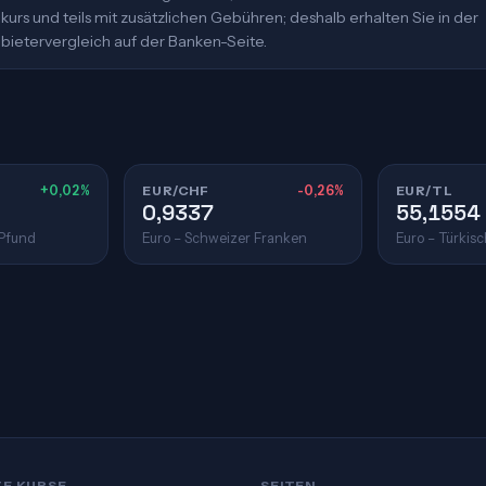
urs und teils mit zusätzlichen Gebühren; deshalb erhalten Sie in der
bietervergleich auf der Banken-Seite.
+0,02%
EUR/CHF
-0,26%
EUR/TL
0,9337
55,1554
 Pfund
Euro – Schweizer Franken
Euro – Türkisc
TE KURSE
SEITEN