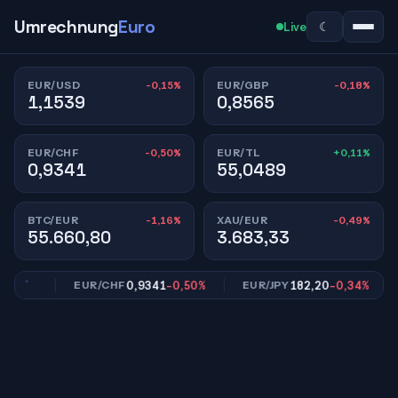
Umrechnung
Euro
☾
Live
-0,15%
-0,18%
EUR/USD
EUR/GBP
1,1539
0,8565
-0,50%
+0,11%
EUR/CHF
EUR/TL
0,9341
55,0489
-1,16%
-0,49%
BTC/EUR
XAU/EUR
55.660,80
3.683,33
,18%
0,9341
-0,50%
182,20
-0,34%
EUR/CHF
EUR/JPY
E