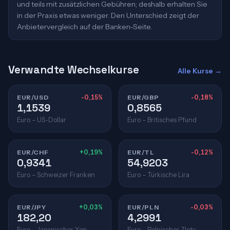
und teils mit zusätzlichen Gebühren; deshalb erhalten Sie
in der Praxis etwas weniger. Den Unterschied zeigt der
Anbietervergleich auf der Banken-Seite.
Verwandte Wechselkurse
Alle Kurse →
EUR/USD
-0,15%
EUR/GBP
-0,18%
1,1539
0,8565
Euro – US-Dollar
Euro – Britisches Pfund
EUR/CHF
+0,19%
EUR/TL
-0,12%
0,9341
54,9203
Euro – Schweizer Franken
Euro – Türkische Lira
EUR/JPY
+0,03%
EUR/PLN
-0,03%
182,20
4,2991
Euro – Japanischer Yen
Euro – Polnischer Zloty