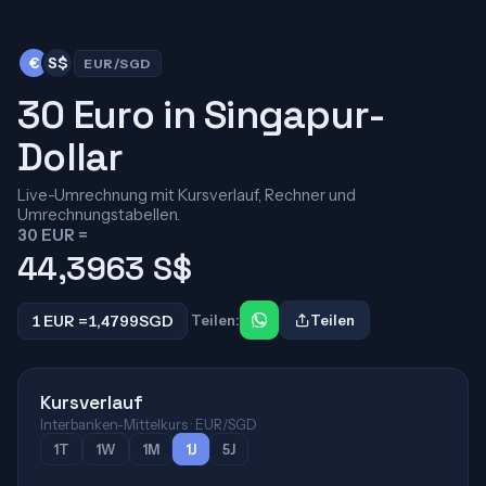
€
S$
EUR/SGD
30 Euro in Singapur-
Dollar
Live-Umrechnung mit Kursverlauf, Rechner und
Umrechnungstabellen.
30 EUR =
44,3963
S$
1 EUR =
1,4799
SGD
Teilen:
Teilen
Kursverlauf
Interbanken-Mittelkurs · EUR/SGD
1T
1W
1M
1J
5J