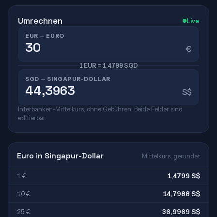
Umrechnen
Live
EUR — EURO
€
1 EUR = 1,4799 SGD
SGD — SINGAPUR-DOLLAR
S$
Interbanken-Mittelkurs, ohne Gebühren. Beide Felder sind
editierbar.
Euro in Singapur-Dollar
Mittelkurs, gerundet
1 €
1,4799 S$
10 €
14,7988 S$
25 €
36,9969 S$