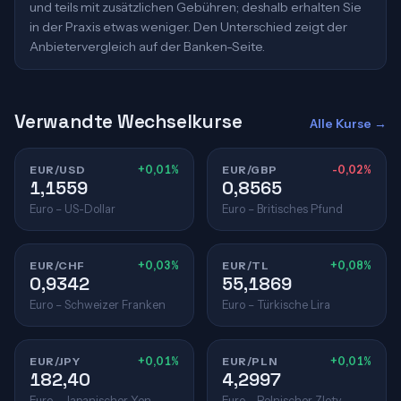
und teils mit zusätzlichen Gebühren; deshalb erhalten Sie
in der Praxis etwas weniger. Den Unterschied zeigt der
Anbietervergleich auf der Banken-Seite.
Verwandte Wechselkurse
Alle Kurse →
EUR/USD
+0,01%
EUR/GBP
-0,02%
1,1559
0,8565
Euro – US-Dollar
Euro – Britisches Pfund
EUR/CHF
+0,03%
EUR/TL
+0,08%
0,9342
55,1869
Euro – Schweizer Franken
Euro – Türkische Lira
EUR/JPY
+0,01%
EUR/PLN
+0,01%
182,40
4,2997
Euro – Japanischer Yen
Euro – Polnischer Zloty