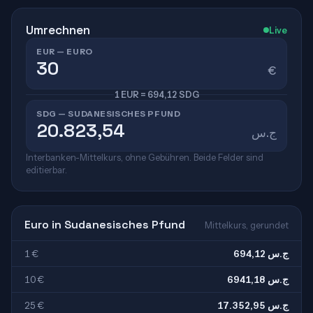
Umrechnen
Live
EUR — EURO
€
1 EUR = 694,12 SDG
SDG — SUDANESISCHES PFUND
ج.س
Interbanken-Mittelkurs, ohne Gebühren. Beide Felder sind
editierbar.
Euro in Sudanesisches Pfund
Mittelkurs, gerundet
1 €
694,12 ج.س
10 €
6941,18 ج.س
25 €
17.352,95 ج.س