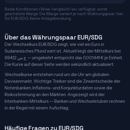
Reale Konditionen (Wise-Vergleich) wo verfügbar, sonst
geschätzte Marge. Die Marge variiert je nach Währungspaar; hier
für EUR/SDG. Keine Anlageberatung.
Über das Währungspaar EUR/SDG
Der Wechselkurs EUR/SDG zeigt, wie viel ein Euro in
Sudanesisches Pfund wert ist. Aktuell liegt der Mittelkurs bei
694,12 ج.س — umgekehrt entspricht das 0,001441 € je Einheit.
Die Kurse auf dieser Seite werden sekündlich aktualisiert.
Wechselkurse entstehen rund um die Uhr am globalen
Devisenmarkt. Wichtige Treiber sind die Zinsentscheide der
Notenbanken, Inflations- und Konjunkturdaten sowie die
Risikostimmung an den Märkten. Angezeigt wird der
Interbanken-Mittelkurs — Banken und Wechselstuben rechnen
in der Regel mit einem Aufschlag.
Häufige Fragen zu EUR/SDG