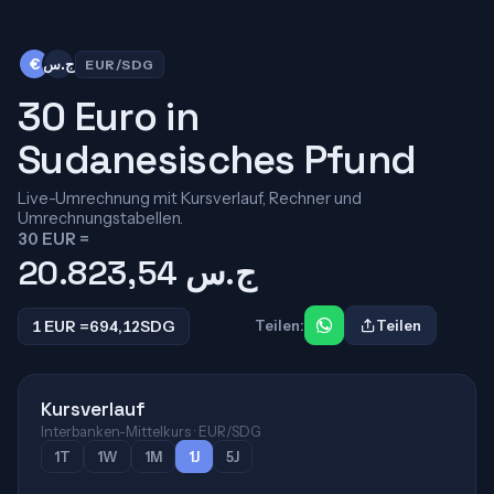
€
ج.س
EUR/SDG
30 Euro in
Sudanesisches Pfund
Live-Umrechnung mit Kursverlauf, Rechner und
Umrechnungstabellen.
30 EUR =
20.823,54
ج.س
1 EUR =
694,12
SDG
Teilen:
Teilen
Kursverlauf
Interbanken-Mittelkurs · EUR/SDG
1T
1W
1M
1J
5J