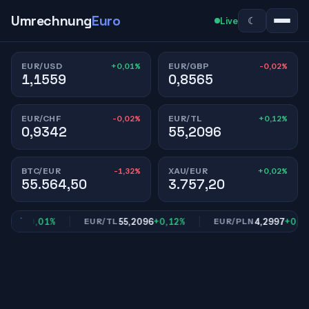
Umrechnung
Euro
☾
Live
+0,01%
-0,02%
EUR/USD
EUR/GBP
1,1559
0,8565
-0,02%
+0,12%
EUR/CHF
EUR/TL
0,9342
55,2096
-1,32%
+0,02%
BTC/EUR
XAU/EUR
55.564,50
3.757,20
40
+0,01%
55,2096
+0,12%
4,2997
+0,01%
EUR/TL
EUR/PLN