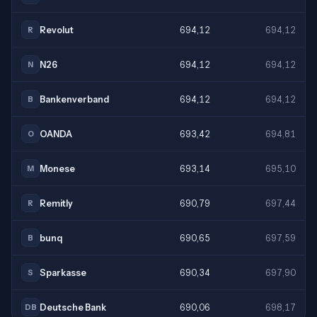
Revolut
694,12
694,12
R
N26
694,12
694,12
N
Bankenverband
694,12
694,12
B
OANDA
693,42
694,81
O
Monese
693,14
695,10
M
Remitly
690,79
697,44
R
bunq
690,65
697,59
B
Sparkasse
690,34
697,90
S
Deutsche Bank
690,06
698,17
DB