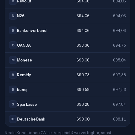
Revolut
694,06
694,06
R
N26
694,06
694,06
N
Bankenverband
694,06
694,06
B
OANDA
693,36
694,75
O
Monese
693,08
695,04
M
Remitly
690,73
697,38
R
bunq
690,59
697,53
B
Sparkasse
690,28
697,84
S
Deutsche Bank
690,00
698,11
DB
Reale Konditionen (Wise-Vergleich) wo verfügbar, sonst