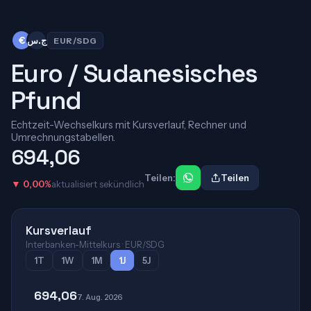
€
ج.س
EUR/SDG
Euro / Sudanesisches
Pfund
Echtzeit-Wechselkurs mit Kursverlauf, Rechner und
Umrechnungstabellen.
694,06
Teilen:
Teilen
▼ 0,00%
aktualisiert sekündlich
Kursverlauf
Interbanken-Mittelkurs · EUR/SDG
1T
1W
1M
1J
5J
694,06
7. Aug. 2026