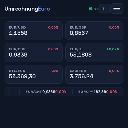
Umrechnung
Euro
☾
Live
0,00%
0,00%
EUR/USD
EUR/GBP
1,1558
0,8567
0,00%
+0,07%
EUR/CHF
EUR/TL
0,9339
55,1808
-1,32%
0,00%
BTC/EUR
XAU/EUR
55.569,30
3.756,24
,00%
0,9339
0,00%
182,39
0,00%
EUR/CHF
EUR/JPY
E