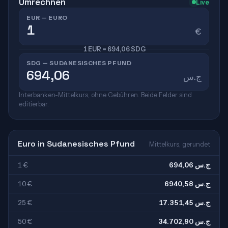
Umrechnen
Live
EUR — EURO
€
1 EUR = 694,06 SDG
SDG — SUDANESISCHES PFUND
ج.س
Interbanken-Mittelkurs, ohne Gebühren. Beide Felder sind
editierbar.
Euro in Sudanesisches Pfund
Mittelkurs, gerundet
1 €
694,06 ج.س
10 €
6940,58 ج.س
25 €
17.351,45 ج.س
50 €
34.702,90 ج.س