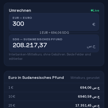
Umrechnen
Live
EUR — EURO
€
1 EUR = 694,06 SDG
SDG — SUDANESISCHES PFUND
ج.س
Interbanken-Mittelkurs, ohne Gebühren. Beide Felder sind
editierbar.
Euro in Sudanesisches Pfund
Mittelkurs, gerundet
1 €
694,06 ج.س
10 €
6940,58 ج.س
25 €
17.351,45 ج.س