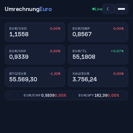
Umrechnung
Euro
☾
Live
0,00%
0,00%
EUR/USD
EUR/GBP
1,1558
0,8567
0,00%
+0,07%
EUR/CHF
EUR/TL
0,9339
55,1808
-1,32%
0,00%
BTC/EUR
XAU/EUR
55.569,30
3.756,24
00%
0,9339
0,00%
182,39
0,00%
EUR/CHF
EUR/JPY
EU