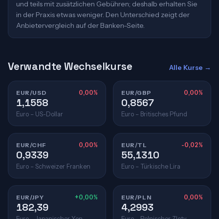
und teils mit zusätzlichen Gebühren; deshalb erhalten Sie
in der Praxis etwas weniger. Den Unterschied zeigt der
Anbietervergleich auf der Banken-Seite.
Verwandte Wechselkurse
Alle Kurse →
EUR/USD
0,00%
EUR/GBP
0,00%
1,1558
0,8567
Euro – US-Dollar
Euro – Britisches Pfund
EUR/CHF
0,00%
EUR/TL
-0,02%
0,9339
55,1310
Euro – Schweizer Franken
Euro – Türkische Lira
EUR/JPY
+0,00%
EUR/PLN
0,00%
182,39
4,2993
Euro – Japanischer Yen
Euro – Polnischer Zloty