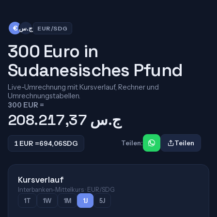
€
ج.س
EUR/SDG
300 Euro in
Sudanesisches Pfund
Live-Umrechnung mit Kursverlauf, Rechner und
Umrechnungstabellen.
300 EUR =
208.217,37
ج.س
1 EUR =
694,06
SDG
Teilen:
Teilen
Kursverlauf
Interbanken-Mittelkurs · EUR/SDG
1T
1W
1M
1J
5J