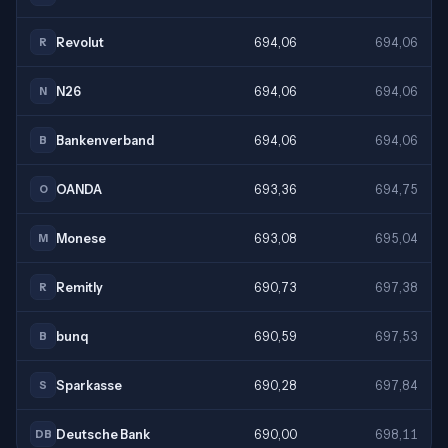
Revolut
694,06
694,06
R
N26
694,06
694,06
N
Bankenverband
694,06
694,06
B
OANDA
693,36
694,75
O
Monese
693,08
695,04
M
Remitly
690,73
697,38
R
bunq
690,59
697,53
B
Sparkasse
690,28
697,84
S
Deutsche Bank
690,00
698,11
DB